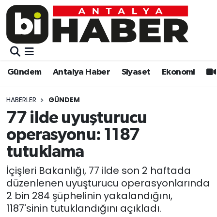
Gündem
Gündem
Muratpaşa Nöbetçi Eczaneler
Antalya Haber
Antalya Haber
Muratpaşa Hava Durumu
Gündem
Antalya Haber
Siyaset
Ekonomi
Siyaset
Siyaset
Muratpaşa Trafik Yoğunluk Haritası
HABERLER
GÜNDEM
Ekonomi
Eğitim
Süper Lig Puan Durumu ve Fikstür
77 ilde uyuşturucu
operasyonu: 1187
Video
Ekonomi
Tüm Manşetler
tutuklama
Eğitim
Kültür-sanat
Son Dakika Haberleri
İçişleri Bakanlığı, 77 ilde son 2 haftada
düzenlenen uyuşturucu operasyonlarında
Kültür-sanat
Sağlık
Haber Arşivi
2 bin 284 şüphelinin yakalandığını,
1187'sinin tutuklandığını açıkladı.
Sağlık
Spor