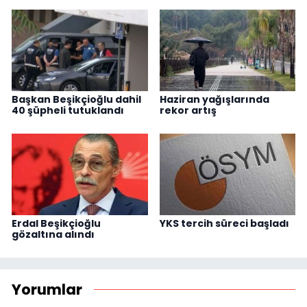
Başkan Beşikçioğlu dahil
Haziran yağışlarında
40 şüpheli tutuklandı
rekor artış
Erdal Beşikçioğlu
YKS tercih süreci başladı
gözaltına alındı
Yorumlar