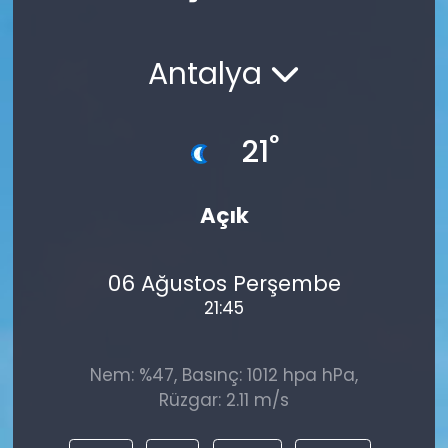
Spor
Teknoloji
Antalya
Teknoloji
Yaşam
Resmi İlanlar
Künye
°
21
Gizlilik Sözleşmesi
Açık
İletişim
06 Ağustos Perşembe
21:45
Nem: %47, Basınç: 1012 hpa hPa,
Rüzgar: 2.11 m/s