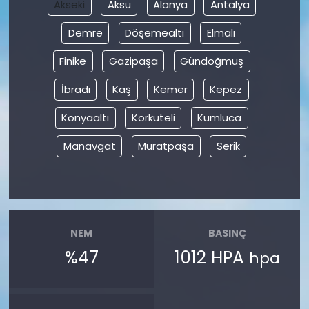
Akseki
Aksu
Alanya
Antalya
Demre
Döşemealtı
Elmalı
Finike
Gazipaşa
Gündoğmuş
İbradı
Kaş
Kemer
Kepez
Konyaaltı
Korkuteli
Kumluca
Manavgat
Muratpaşa
Serik
NEM
BASINÇ
%47
1012 HPA
hpa