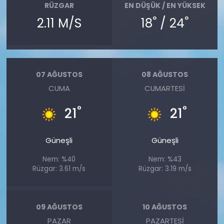
RÜZGAR
EN DÜŞÜK / EN YÜKSEK
°
°
2.11 M/S
18
/ 24
07 AĞUSTOS
08 AĞUSTOS
CUMA
CUMARTESI
°
°
21
21
Güneşli
Güneşli
Nem: %40
Nem: %43
Rüzgar: 3.61 m/s
Rüzgar: 3.19 m/s
09 AĞUSTOS
10 AĞUSTOS
PAZAR
PAZARTESI