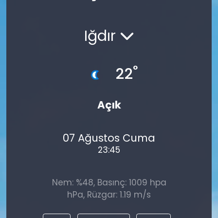
Spor
Teknoloji
Iğdır
Teknoloji
Yaşam
Resmi İlanlar
Künye
°
22
Gizlilik Sözleşmesi
Açık
İletişim
07 Ağustos Cuma
23:45
Nem: %48, Basınç: 1009 hpa
hPa, Rüzgar: 1.19 m/s