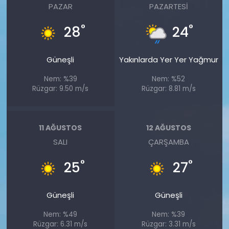
PAZAR
PAZARTESI
°
°
28
24
Güneşli
Yakınlarda Yer Yer Yağmur
Nem: %39
Nem: %52
Rüzgar: 9.50 m/s
Rüzgar: 8.81 m/s
11 AĞUSTOS
12 AĞUSTOS
SALI
ÇARŞAMBA
°
°
25
27
Güneşli
Güneşli
Nem: %49
Nem: %39
Rüzgar: 6.31 m/s
Rüzgar: 3.31 m/s