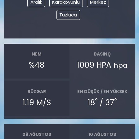
Aralık
Karakoyunlu
Merkez
Tuzluca
NEM
BASINÇ
%48
1009 HPA
hpa
RÜZGAR
EN DÜŞÜK / EN YÜKSEK
°
°
1.19 M/S
18
/ 37
09 AĞUSTOS
10 AĞUSTOS