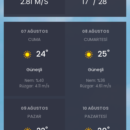
2.81 M/S
17
/ 28
07 AĞUSTOS
08 AĞUSTOS
CUMA
CUMARTESI
°
°
24
25
Güneşli
Güneşli
Nem: %40
Nem: %36
Rüzgar: 4.11 m/s
Rüzgar: 4.61 m/s
09 AĞUSTOS
10 AĞUSTOS
PAZAR
PAZARTESI
°
°