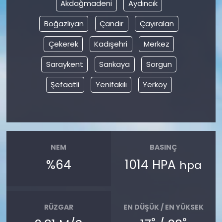
Akdağmadeni
Aydıncık
Boğazlıyan
Çandır
Çayıralan
Çekerek
Kadışehri
Merkez
Saraykent
Sarıkaya
Sorgun
Şefaatli
Yenifakılı
Yerköy
NEM
BASINÇ
%64
1014 HPA
hpa
RÜZGAR
EN DÜŞÜK / EN YÜKSEK
°
°