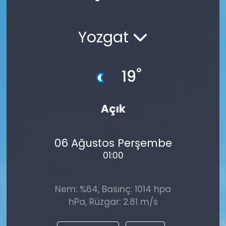
Spor
Teknoloji
Yozgat
Teknoloji
Yaşam
Resmi İlanlar
Künye
°
19
Gizlilik Sözleşmesi
Açık
İletişim
06 Ağustos Perşembe
01:00
Nem: %64, Basınç: 1014 hpa
hPa, Rüzgar: 2.81 m/s