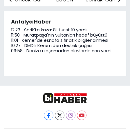
Spor
Teknoloji
Antalya Haber
Teknoloji
Yaşam
12:23
Serik'te kaza: 8'i turist 10 yaralı
11:58
Muratpaşa'nın Sultanları hedef büyüttü
Resmi İlanlar
Künye
11:01
Kemer'de esnafa sıfır atık bilgilendirmesi
10:27
DMD'li Kerem'den destek çağrısı
09:58
Denize ulaşamadan alevlerde can verdi
Gizlilik Sözleşmesi
İletişim