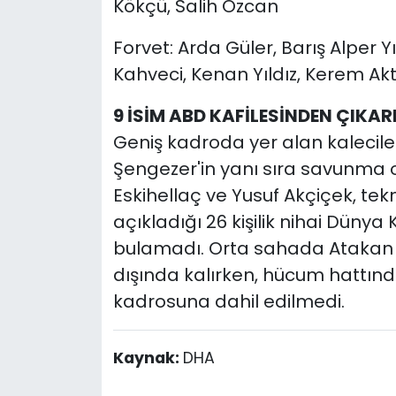
Kökçü, Salih Özcan
Forvet: Arda Güler, Barış Alper Y
Kahveci, Kenan Yıldız, Kerem Ak
9 İSİM ABD KAFİLESİNDEN ÇIKARI
Geniş kadroda yer alan kalecil
Şengezer'in yanı sıra savunma
Eskihellaç ve Yusuf Akçiçek, tek
açıkladığı 26 kişilik nihai Düny
bulamadı. Orta sahada Atakan 
dışında kalırken, hücum hattında 
kadrosuna dahil edilmedi.
Kaynak:
DHA