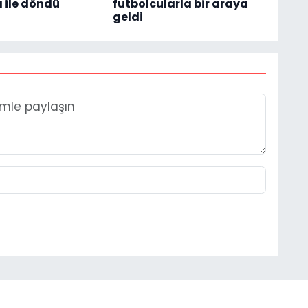
 ile döndü
futbolcularla bir araya
geldi