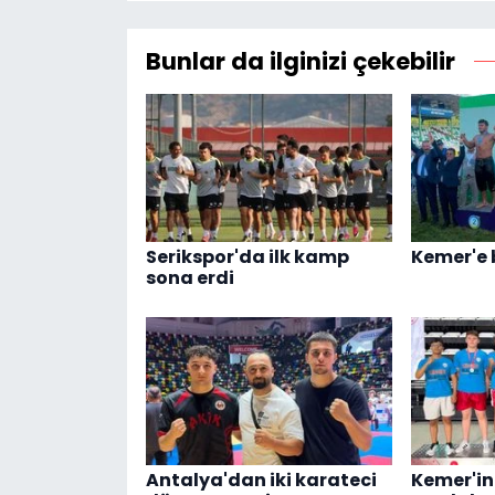
Bunlar da ilginizi çekebilir
Serikspor'da ilk kamp
Kemer'e 
sona erdi
Antalya'dan iki karateci
Kemer'in