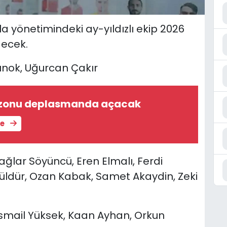
a yönetimindeki ay-yıldızlı ekip 2026
decek.
Günok, Uğurcan Çakır
ezonu deplasmanda açacak
le
ğlar Söyüncü, Eren Elmalı, Ferdi
üldür, Ozan Kabak, Samet Akaydin, Zeki
smail Yüksek, Kaan Ayhan, Orkun