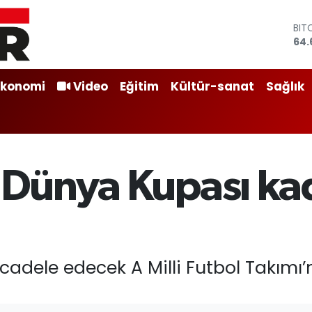
BIT
64.
DO
47,
EU
Ekonomi
Video
Eğitim
Kültür-sanat
Sağlık
55,
STE
64,
GRA
651
BİS
m Dünya Kupası kad
13.
dele edecek A Milli Futbol Takımı’nı