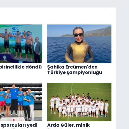
birincilikle döndü
Şahika Ercümen'den
Türkiye şampiyonluğu
 sporcuları yedi
Arda Güler, minik