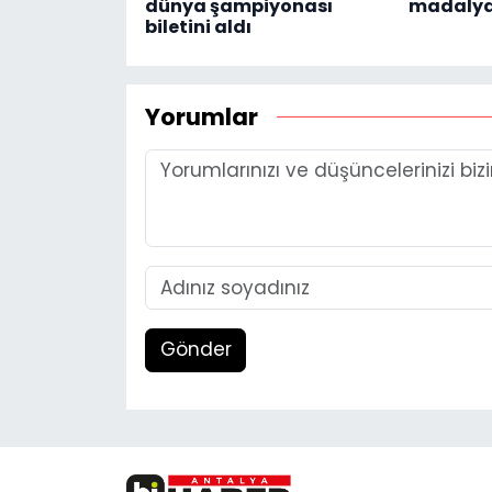
dünya şampiyonası
madalya
biletini aldı
Yorumlar
Gönder