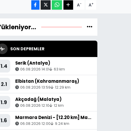
-
+
A
A
Yükleniyor...
SON DEPREMLER
Serik (Antalya)
1.4
06.08.2026 14:01
63 km
Elbistan (Kahramanmaraş)
2.1
06.08.2026 13:59
12.29 km
Akçadağ (Malatya)
1.9
06.08.2026 12:10
12 km
Marmara Denizi - [12.20 km] Marmara (Balıkesir)
1.6
06.08.2026 12:00
9.24 km