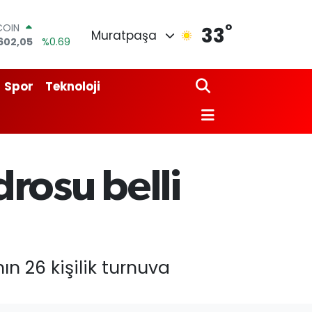
°
COIN
33
Muratpaşa
602,05
%0.69
LAR
5986
%0.06
RO
Spor
Teknoloji
0700
%0.1
RLİN
2438
%0.21
M ALTIN
8.23
%0.39
T100
rosu belli
768
%48
n 26 kişilik turnuva