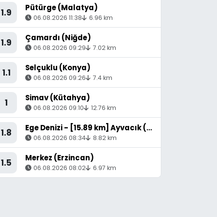
Pütürge (Malatya)
1.9
06.08.2026 11:38
6.96 km
Çamardı (Niğde)
1.9
06.08.2026 09:29
7.02 km
Selçuklu (Konya)
1.1
06.08.2026 09:26
7.4 km
Simav (Kütahya)
1
06.08.2026 09:10
12.76 km
Ege Denizi - [15.89 km] Ayvacık (Çanakkale)
1.8
06.08.2026 08:34
8.82 km
Merkez (Erzincan)
1.5
06.08.2026 08:02
6.97 km