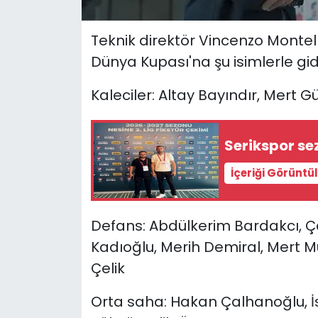
Teknik direktör Vincenzo Montell
Dünya Kupası'na şu isimlerle gi
Kaleciler: Altay Bayındır, Mert 
Serikspor s
İçeriği Görüntü
Defans: Abdülkerim Bardakcı, Ça
Kadıoğlu, Merih Demiral, Mert M
Çelik
Orta saha: Hakan Çalhanoğlu, İ