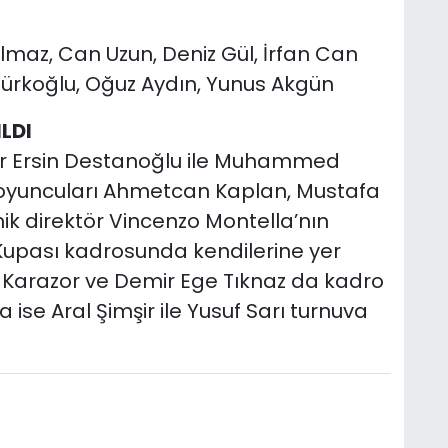
ılmaz, Can Uzun, Deniz Gül, İrfan Can
türkoğlu, Oğuz Aydın, Yunus Akgün
LDI
er Ersin Destanoğlu ile Muhammed
 oyuncuları Ahmetcan Kaplan, Mustafa
nik direktör Vincenzo Montella’nın
a Kupası kadrosunda kendilerine yer
Karazor ve Demir Ege Tıknaz da kadro
ise Aral Şimşir ile Yusuf Sarı turnuva