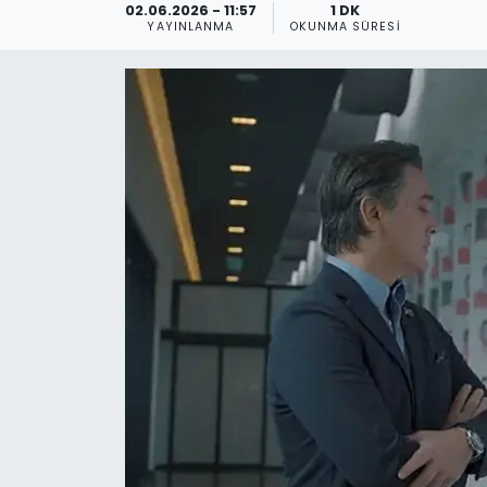
02.06.2026 - 11:57
1 DK
YAYINLANMA
OKUNMA SÜRESI
Spor
Teknoloji
Teknoloji
Yaşam
Resmi İlanlar
Künye
Gizlilik Sözleşmesi
İletişim