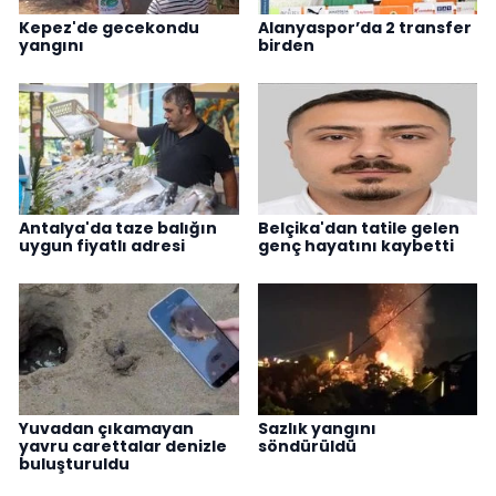
Kepez'de gecekondu
Alanyaspor’da 2 transfer
yangını
birden
Antalya'da taze balığın
Belçika'dan tatile gelen
uygun fiyatlı adresi
genç hayatını kaybetti
Yuvadan çıkamayan
Sazlık yangını
yavru carettalar denizle
söndürüldü
buluşturuldu