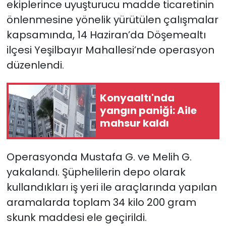
ekiplerince uyuşturucu madde ticaretinin
önlenmesine yönelik yürütülen çalışmalar
kapsamında, 14 Haziran’da Döşemealtı
ilçesi Yeşilbayır Mahallesi’nde operasyon
düzenlendi.
Konyaaltı'nda
yangın paniği: Aile
mahsur kaldı
Operasyonda Mustafa G. ve Melih G.
yakalandı. Şüphelilerin depo olarak
kullandıkları iş yeri ile araçlarında yapılan
aramalarda toplam 34 kilo 200 gram
skunk maddesi ele geçirildi.