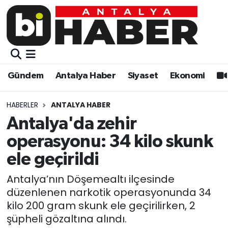
Gündem
Gündem
Muratpaşa Nöbetçi Eczaneler
Antalya Haber
Antalya Haber
Muratpaşa Hava Durumu
Gündem
Antalya Haber
Siyaset
Ekonomi
Siyaset
Siyaset
Muratpaşa Trafik Yoğunluk Haritası
HABERLER
ANTALYA HABER
Ekonomi
Eğitim
Süper Lig Puan Durumu ve Fikstür
Antalya'da zehir
operasyonu: 34 kilo skunk
Video
Ekonomi
Tüm Manşetler
ele geçirildi
Eğitim
Kültür-sanat
Son Dakika Haberleri
Antalya’nın Döşemealtı ilçesinde
düzenlenen narkotik operasyonunda 34
Kültür-sanat
Sağlık
Haber Arşivi
kilo 200 gram skunk ele geçirilirken, 2
şüpheli gözaltına alındı.
Sağlık
Spor