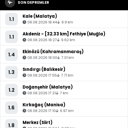
SON DEPREMLER
Kale (Malatya)
1.1
08.08.2026 18:44
9.9 km
Akdeniz - [32.33 km] Fethiye (Muğla)
1.1
08.08.2026 18:27
9.62 km
Ekinözü (Kahramanmaraş)
1.4
08.08.2026 18:00
7.01 km
Sındırgı (Balıkesir)
1.3
08.08.2026 17:55
7.71 km
Doğanşehir (Malatya)
1.2
08.08.2026 17:21
7 km
Kırkağaç (Manisa)
1.6
08.08.2026 17:10
6.97 km
Merkez (Siirt)
1.8