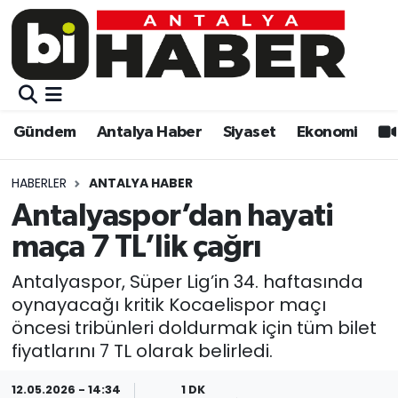
Gündem
Gündem
Muratpaşa Nöbetçi Eczaneler
Antalya Haber
Antalya Haber
Muratpaşa Hava Durumu
Gündem
Antalya Haber
Siyaset
Ekonomi
Siyaset
Siyaset
Muratpaşa Trafik Yoğunluk Haritası
HABERLER
ANTALYA HABER
Ekonomi
Eğitim
Süper Lig Puan Durumu ve Fikstür
Antalyaspor’dan hayati
maça 7 TL’lik çağrı
Video
Ekonomi
Tüm Manşetler
Antalyaspor, Süper Lig’in 34. haftasında
Eğitim
Kültür-sanat
Son Dakika Haberleri
oynayacağı kritik Kocaelispor maçı
öncesi tribünleri doldurmak için tüm bilet
Kültür-sanat
Sağlık
Haber Arşivi
fiyatlarını 7 TL olarak belirledi.
Sağlık
Spor
12.05.2026 - 14:34
1 DK