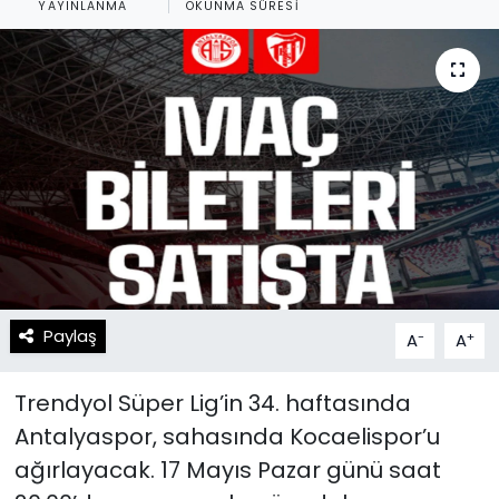
YAYINLANMA
OKUNMA SÜRESI
Spor
Teknoloji
Teknoloji
Yaşam
Resmi İlanlar
Künye
Gizlilik Sözleşmesi
İletişim
Paylaş
-
+
A
A
Trendyol Süper Lig’in 34. haftasında
Antalyaspor, sahasında Kocaelispor’u
ağırlayacak. 17 Mayıs Pazar günü saat