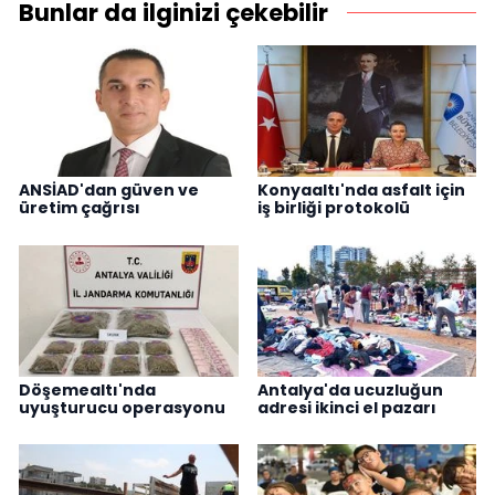
Bunlar da ilginizi çekebilir
ANSİAD'dan güven ve
Konyaaltı'nda asfalt için
üretim çağrısı
iş birliği protokolü
Döşemealtı'nda
Antalya'da ucuzluğun
uyuşturucu operasyonu
adresi ikinci el pazarı