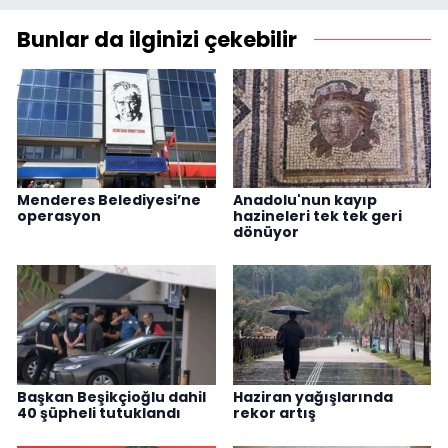
Bunlar da ilginizi çekebilir
Menderes Belediyesi’ne
Anadolu'nun kayıp
operasyon
hazineleri tek tek geri
dönüyor
Başkan Beşikçioğlu dahil
Haziran yağışlarında
40 şüpheli tutuklandı
rekor artış