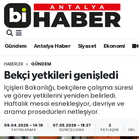
Gündem
Gündem
Muratpaşa Nöbetçi Eczaneler
Antalya Haber
Antalya Haber
Muratpaşa Hava Durumu
Gündem
Antalya Haber
Siyaset
Ekonomi
Siyaset
Siyaset
Muratpaşa Trafik Yoğunluk Haritası
HABERLER
GÜNDEM
Ekonomi
Eğitim
Süper Lig Puan Durumu ve Fikstür
Bekçi yetkileri genişledi
Video
Ekonomi
Tüm Manşetler
İçişleri Bakanlığı, bekçilere çalışma süresi
ve görev yetkilerini yeniden belirledi.
Eğitim
Kültür-sanat
Son Dakika Haberleri
Haftalık mesai esnekleşiyor, devriye ve
arama prosedürleri netleşiyor.
Kültür-sanat
Sağlık
Haber Arşivi
09.04.2026 - 14:16
07.05.2026 - 18:27
2
YAYINLANMA
GÜNCELLEME
PAYLAŞIM
OKUN
Sağlık
Spor