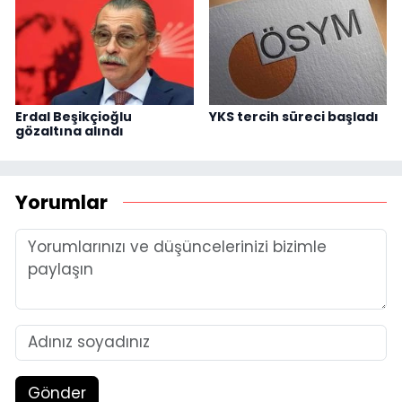
Erdal Beşikçioğlu
YKS tercih süreci başladı
gözaltına alındı
Yorumlar
Gönder