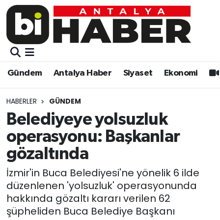
Gündem
Gündem
Muratpaşa Nöbetçi Eczaneler
Antalya Haber
Antalya Haber
Muratpaşa Hava Durumu
Gündem
Antalya Haber
Siyaset
Ekonomi
Siyaset
Siyaset
Muratpaşa Trafik Yoğunluk Haritası
HABERLER
GÜNDEM
Ekonomi
Eğitim
Süper Lig Puan Durumu ve Fikstür
Belediyeye yolsuzluk
operasyonu: Başkanlar
Video
Ekonomi
Tüm Manşetler
gözaltında
Eğitim
Kültür-sanat
Son Dakika Haberleri
İzmir'in Buca Belediyesi'ne yönelik 6 ilde
düzenlenen 'yolsuzluk' operasyonunda
Kültür-sanat
Sağlık
Haber Arşivi
hakkında gözaltı kararı verilen 62
şüpheliden Buca Belediye Başkanı
Sağlık
Spor