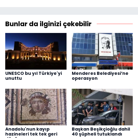
Bunlar da ilginizi çekebilir
UNESCO bu yıl Türkiye'yi
Menderes Belediyesi’ne
unuttu
operasyon
Anadolu'nun kayıp
Başkan Beşikçioğlu dahil
hazineleri tek tek geri
40 şüpheli tutuklandı