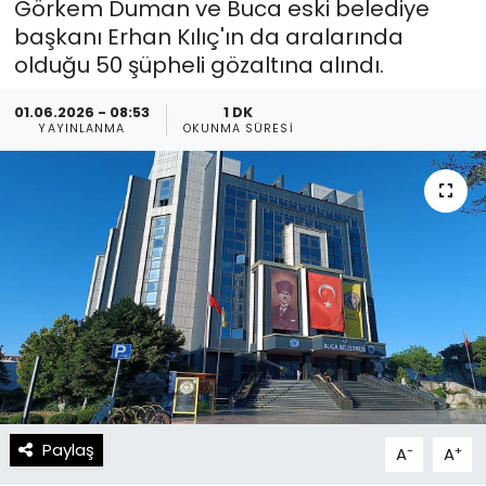
Görkem Duman ve Buca eski belediye
başkanı Erhan Kılıç'ın da aralarında
Spor
Teknoloji
olduğu 50 şüpheli gözaltına alındı.
Teknoloji
Yaşam
01.06.2026 - 08:53
1 DK
YAYINLANMA
OKUNMA SÜRESI
Resmi İlanlar
Künye
Gizlilik Sözleşmesi
İletişim
Paylaş
-
+
A
A