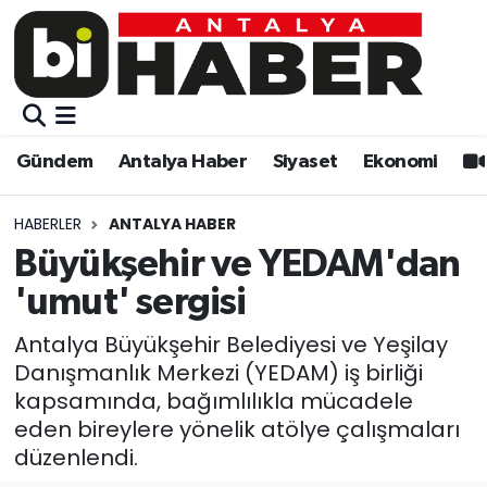
Gündem
Gündem
Muratpaşa Nöbetçi Eczaneler
Antalya Haber
Antalya Haber
Muratpaşa Hava Durumu
Gündem
Antalya Haber
Siyaset
Ekonomi
Siyaset
Siyaset
Muratpaşa Trafik Yoğunluk Haritası
HABERLER
ANTALYA HABER
Ekonomi
Eğitim
Süper Lig Puan Durumu ve Fikstür
Büyükşehir ve YEDAM'dan
'umut' sergisi
Video
Ekonomi
Tüm Manşetler
Antalya Büyükşehir Belediyesi ve Yeşilay
Eğitim
Kültür-sanat
Son Dakika Haberleri
Danışmanlık Merkezi (YEDAM) iş birliği
kapsamında, bağımlılıkla mücadele
Kültür-sanat
Sağlık
Haber Arşivi
eden bireylere yönelik atölye çalışmaları
düzenlendi.
Sağlık
Spor