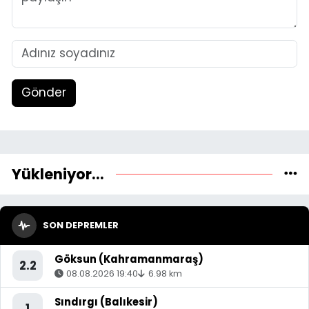
Gönder
Yükleniyor...
SON DEPREMLER
Göksun (Kahramanmaraş)
2.2
08.08.2026 19:40
6.98 km
Sındırgı (Balıkesir)
1