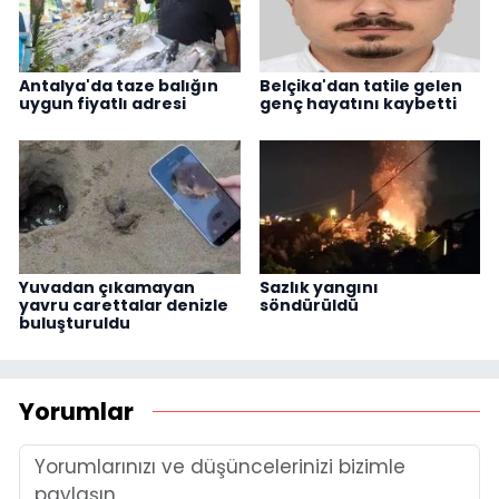
Antalya'da taze balığın
Belçika'dan tatile gelen
uygun fiyatlı adresi
genç hayatını kaybetti
Yuvadan çıkamayan
Sazlık yangını
yavru carettalar denizle
söndürüldü
buluşturuldu
Yorumlar