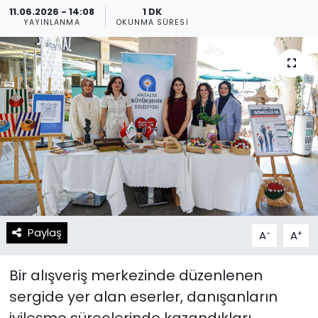
11.06.2026 - 14:08
1 DK
YAYINLANMA
OKUNMA SÜRESI
Spor
Teknoloji
Teknoloji
Yaşam
Resmi İlanlar
Künye
Gizlilik Sözleşmesi
İletişim
Paylaş
-
+
A
A
Bir alışveriş merkezinde düzenlenen
sergide yer alan eserler, danışanların
iyileşme süreçlerinde kazandıkları