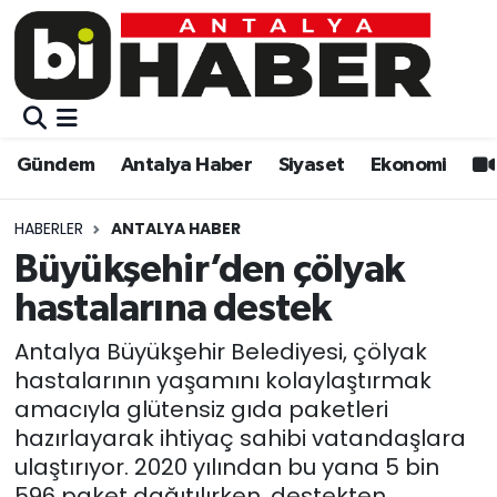
Gündem
Gündem
Muratpaşa Nöbetçi Eczaneler
Antalya Haber
Antalya Haber
Muratpaşa Hava Durumu
Gündem
Antalya Haber
Siyaset
Ekonomi
Siyaset
Siyaset
Muratpaşa Trafik Yoğunluk Haritası
HABERLER
ANTALYA HABER
Ekonomi
Eğitim
Süper Lig Puan Durumu ve Fikstür
Büyükşehir’den çölyak
hastalarına destek
Video
Ekonomi
Tüm Manşetler
Antalya Büyükşehir Belediyesi, çölyak
Eğitim
Kültür-sanat
Son Dakika Haberleri
hastalarının yaşamını kolaylaştırmak
amacıyla glütensiz gıda paketleri
Kültür-sanat
Sağlık
Haber Arşivi
hazırlayarak ihtiyaç sahibi vatandaşlara
ulaştırıyor. 2020 yılından bu yana 5 bin
Sağlık
Spor
596 paket dağıtılırken, destekten