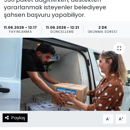
yararlanmak isteyenler belediyeye
Spor
Teknoloji
şahsen başvuru yapabiliyor.
Teknoloji
Yaşam
11.06.2026 - 12:17
11.06.2026 - 12:21
2 DK
YAYINLANMA
GÜNCELLEME
OKUNMA SÜRESI
Resmi İlanlar
Künye
Gizlilik Sözleşmesi
İletişim
Paylaş
-
+
A
A