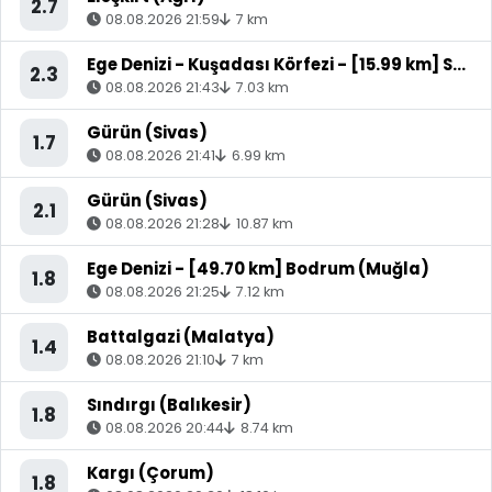
2.7
08.08.2026 21:59
7 km
Ege Denizi - Kuşadası Körfezi - [15.99 km] Söke (Aydın)
2.3
08.08.2026 21:43
7.03 km
Gürün (Sivas)
1.7
08.08.2026 21:41
6.99 km
Gürün (Sivas)
2.1
08.08.2026 21:28
10.87 km
Ege Denizi - [49.70 km] Bodrum (Muğla)
1.8
08.08.2026 21:25
7.12 km
Battalgazi (Malatya)
1.4
08.08.2026 21:10
7 km
Sındırgı (Balıkesir)
1.8
08.08.2026 20:44
8.74 km
Kargı (Çorum)
1.8