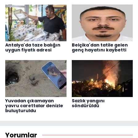
Antalya'da taze balığın
Belçika'dan tatile gelen
uygun fiyatlı adresi
genç hayatını kaybetti
Yuvadan çıkamayan
Sazlık yangını
yavru carettalar denizle
söndürüldü
buluşturuldu
Yorumlar