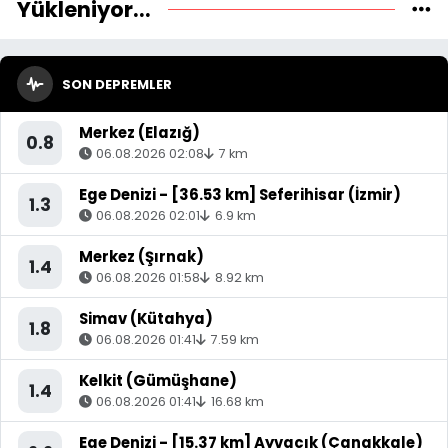
Yükleniyor...
SON DEPREMLER
Merkez (Elazığ)
0.8
06.08.2026 02:08
7 km
Ege Denizi - [36.53 km] Seferihisar (İzmir)
1.3
06.08.2026 02:01
6.9 km
Merkez (Şırnak)
1.4
06.08.2026 01:58
8.92 km
Simav (Kütahya)
1.8
06.08.2026 01:41
7.59 km
Kelkit (Gümüşhane)
1.4
06.08.2026 01:41
16.68 km
Ege Denizi - [15.37 km] Ayvacık (Çanakkale)