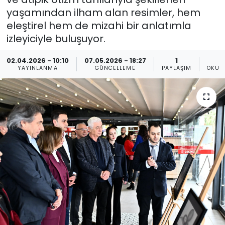
yaşamından ilham alan resimler, hem
Spor
Teknoloji
eleştirel hem de mizahi bir anlatımla
izleyiciyle buluşuyor.
Teknoloji
Yaşam
02.04.2026 - 10:10
07.05.2026 - 18:27
1
Resmi İlanlar
Künye
YAYINLANMA
GÜNCELLEME
PAYLAŞIM
OKUN
Gizlilik Sözleşmesi
İletişim