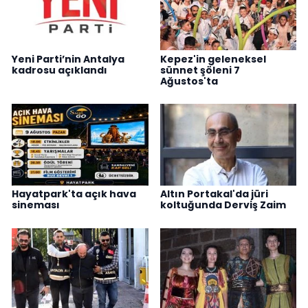
Yeni Parti’nin Antalya
Kepez'in geleneksel
kadrosu açıklandı
sünnet şöleni 7
Ağustos'ta
Hayatpark'ta açık hava
Altın Portakal'da jüri
sineması
koltuğunda Derviş Zaim