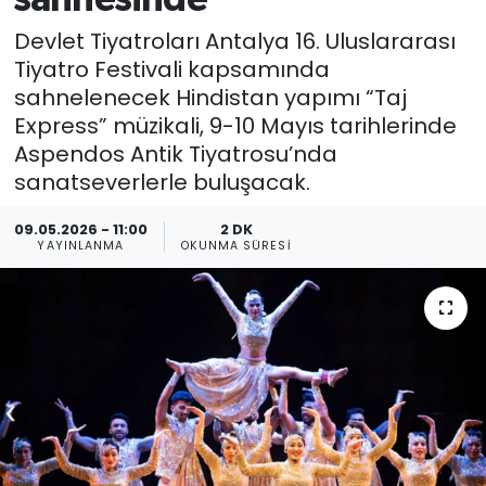
Spor
Teknoloji
Devlet Tiyatroları Antalya 16. Uluslararası
Tiyatro Festivali kapsamında
Teknoloji
Yaşam
sahnelenecek Hindistan yapımı “Taj
Express” müzikali, 9-10 Mayıs tarihlerinde
Resmi İlanlar
Künye
Aspendos Antik Tiyatrosu’nda
sanatseverlerle buluşacak.
Gizlilik Sözleşmesi
09.05.2026 - 11:00
2 DK
YAYINLANMA
OKUNMA SÜRESI
İletişim