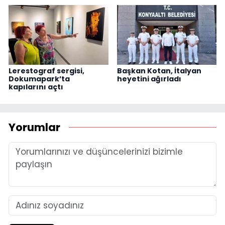
Lerestograf sergisi,
Başkan Kotan, İtalyan
Dokumapark’ta
heyetini ağırladı
kapılarını açtı
Yorumlar