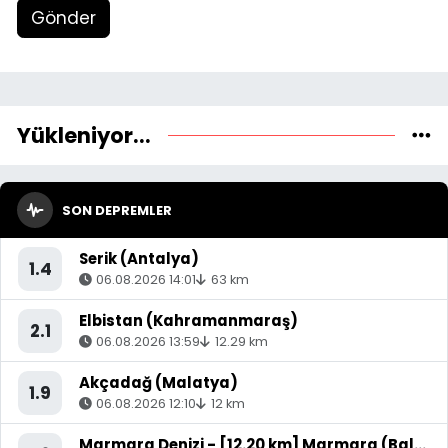
Gönder
Yükleniyor...
SON DEPREMLER
Serik (Antalya)
1.4
06.08.2026 14:01
63 km
Elbistan (Kahramanmaraş)
2.1
06.08.2026 13:59
12.29 km
Akçadağ (Malatya)
1.9
06.08.2026 12:10
12 km
Marmara Denizi - [12.20 km] Marmara (Balıkesir)