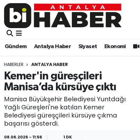
Gündem
Gündem
Muratpaşa Nöbetçi Eczaneler
Antalya Haber
Antalya Haber
Muratpaşa Hava Durumu
Gündem
Antalya Haber
Siyaset
Ekonomi
Siyaset
Siyaset
Muratpaşa Trafik Yoğunluk Haritası
HABERLER
ANTALYA HABER
Ekonomi
Eğitim
Süper Lig Puan Durumu ve Fikstür
Kemer'in güreşçileri
Manisa’da kürsüye çıktı
Video
Ekonomi
Tüm Manşetler
Manisa Büyükşehir Belediyesi Yuntdağı
Eğitim
Kültür-sanat
Son Dakika Haberleri
Yağlı Güreşleri'ne katılan Kemer
Belediyesi güreşçileri kürsüye çıkma
Kültür-sanat
Sağlık
Haber Arşivi
başarısı gösterdi.
Sağlık
Spor
08.06.2026 - 11:56
1 DK