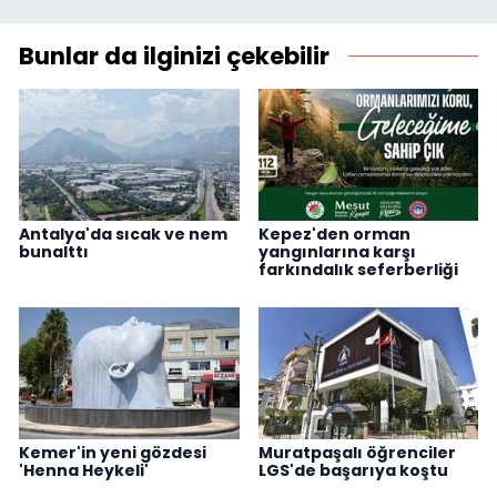
Bunlar da ilginizi çekebilir
Antalya'da sıcak ve nem
Kepez'den orman
bunalttı
yangınlarına karşı
farkındalık seferberliği
Kemer'in yeni gözdesi
Muratpaşalı öğrenciler
'Henna Heykeli'
LGS'de başarıya koştu