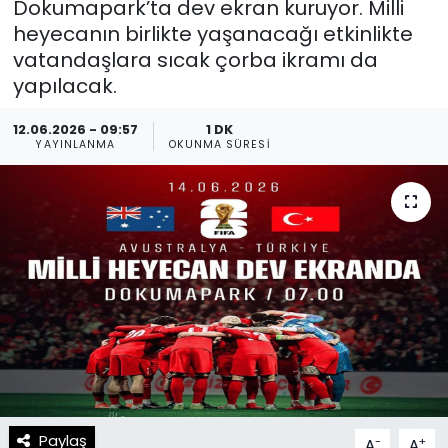
Dokumapark’ta dev ekran kuruyor. Milli
heyecanın birlikte yaşanacağı etkinlikte
Spor
Teknoloji
vatandaşlara sıcak çorba ikramı da
yapılacak.
Teknoloji
Yaşam
12.06.2026 - 09:57
1 DK
Resmi İlanlar
Künye
YAYINLANMA
OKUNMA SÜRESI
Gizlilik Sözleşmesi
İletişim
Paylaş
-
+
A
A