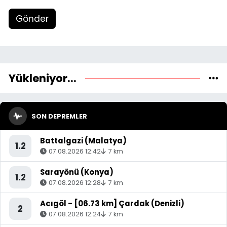
Gönder
Yükleniyor...
SON DEPREMLER
Battalgazi (Malatya)
1.2
07.08.2026 12:42
7 km
Sarayönü (Konya)
1.2
07.08.2026 12:28
7 km
Acıgöl - [06.73 km] Çardak (Denizli)
2
07.08.2026 12:24
7 km