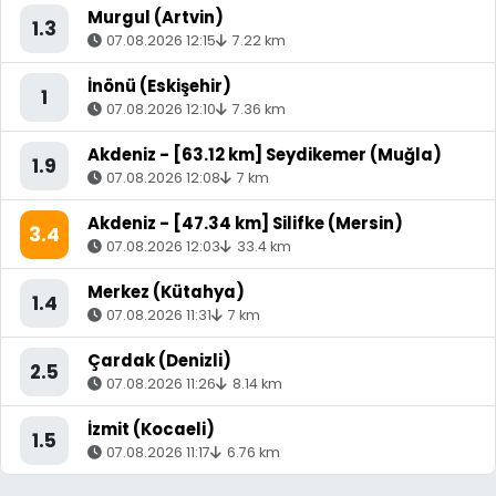
Murgul (Artvin)
1.3
07.08.2026 12:15
7.22 km
İnönü (Eskişehir)
1
07.08.2026 12:10
7.36 km
Akdeniz - [63.12 km] Seydikemer (Muğla)
1.9
07.08.2026 12:08
7 km
Akdeniz - [47.34 km] Silifke (Mersin)
3.4
07.08.2026 12:03
33.4 km
Merkez (Kütahya)
1.4
07.08.2026 11:31
7 km
Çardak (Denizli)
2.5
07.08.2026 11:26
8.14 km
İzmit (Kocaeli)
1.5
07.08.2026 11:17
6.76 km