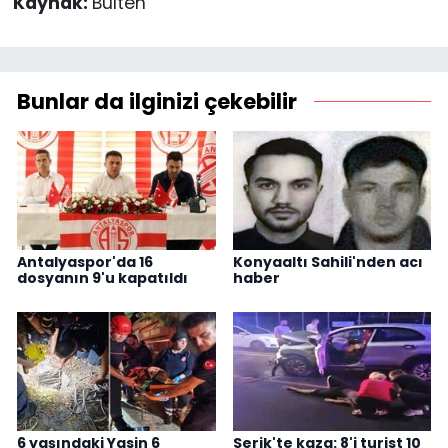
Kaynak:
Bülten
Bunlar da ilginizi çekebilir
Antalyaspor'da 16
Konyaaltı Sahili'nden acı
dosyanın 9'u kapatıldı
haber
6 yaşındaki Yasin 6
Serik'te kaza: 8'i turist 10