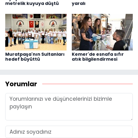
metrelik kuyuya düştü
yaralı
Muratpaşa'nın Sultanları
Kemer'de esnafa sıfır
hedef büyüttü
atık bilgilendirmesi
Yorumlar