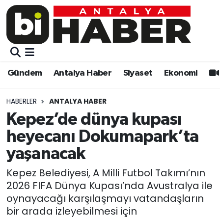
Gündem
Gündem
Muratpaşa Nöbetçi Eczaneler
Antalya Haber
Antalya Haber
Muratpaşa Hava Durumu
Gündem
Antalya Haber
Siyaset
Ekonomi
Siyaset
Siyaset
Muratpaşa Trafik Yoğunluk Haritası
HABERLER
ANTALYA HABER
Ekonomi
Eğitim
Süper Lig Puan Durumu ve Fikstür
Kepez’de dünya kupası
heyecanı Dokumapark’ta
Video
Ekonomi
Tüm Manşetler
yaşanacak
Eğitim
Kültür-sanat
Son Dakika Haberleri
Kepez Belediyesi, A Milli Futbol Takımı’nın
2026 FIFA Dünya Kupası’nda Avustralya ile
Kültür-sanat
Sağlık
Haber Arşivi
oynayacağı karşılaşmayı vatandaşların
bir arada izleyebilmesi için
Sağlık
Spor