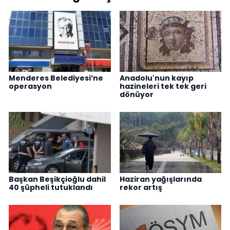
Menderes Belediyesi’ne
Anadolu'nun kayıp
operasyon
hazineleri tek tek geri
dönüyor
Başkan Beşikçioğlu dahil
Haziran yağışlarında
40 şüpheli tutuklandı
rekor artış