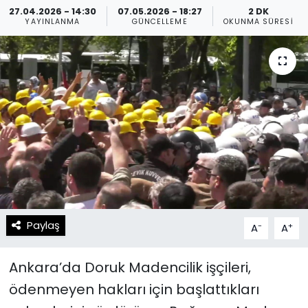
27.04.2026 - 14:30
07.05.2026 - 18:27
2 DK
YAYINLANMA
GÜNCELLEME
OKUNMA SÜRESI
Spor
Teknoloji
Teknoloji
Yaşam
Resmi İlanlar
Künye
Gizlilik Sözleşmesi
İletişim
Paylaş
-
+
A
A
Ankara’da Doruk Madencilik işçileri,
ödenmeyen hakları için başlattıkları