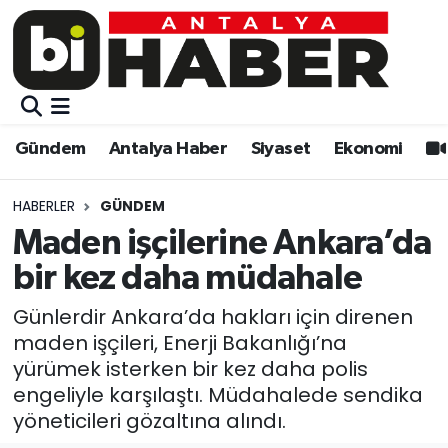
Gündem
Gündem
Muratpaşa Nöbetçi Eczaneler
Antalya Haber
Antalya Haber
Muratpaşa Hava Durumu
Gündem
Antalya Haber
Siyaset
Ekonomi
Siyaset
Siyaset
Muratpaşa Trafik Yoğunluk Haritası
HABERLER
GÜNDEM
Ekonomi
Eğitim
Süper Lig Puan Durumu ve Fikstür
Maden işçilerine Ankara’da
bir kez daha müdahale
Video
Ekonomi
Tüm Manşetler
Günlerdir Ankara’da hakları için direnen
Eğitim
Kültür-sanat
Son Dakika Haberleri
maden işçileri, Enerji Bakanlığı’na
yürümek isterken bir kez daha polis
Kültür-sanat
Sağlık
Haber Arşivi
engeliyle karşılaştı. Müdahalede sendika
yöneticileri gözaltına alındı.
Sağlık
Spor