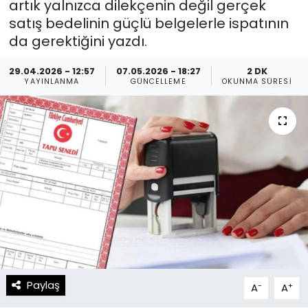
artık yalnızca dilekçenin değil gerçek
satış bedelinin güçlü belgelerle ispatının
Spor
Teknoloji
da gerektiğini yazdı.
Teknoloji
Yaşam
29.04.2026 - 12:57
07.05.2026 - 18:27
2 DK
YAYINLANMA
GÜNCELLEME
OKUNMA SÜRESI
Resmi İlanlar
Künye
Gizlilik Sözleşmesi
İletişim
Paylaş
-
+
A
A