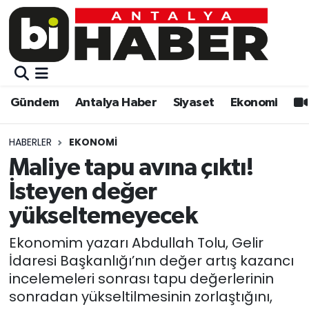
Gündem
Gündem
Muratpaşa Nöbetçi Eczaneler
Antalya Haber
Antalya Haber
Muratpaşa Hava Durumu
Gündem
Antalya Haber
Siyaset
Ekonomi
Siyaset
Siyaset
Muratpaşa Trafik Yoğunluk Haritası
HABERLER
EKONOMI
Ekonomi
Eğitim
Süper Lig Puan Durumu ve Fikstür
Maliye tapu avına çıktı!
İsteyen değer
Video
Ekonomi
Tüm Manşetler
yükseltemeyecek
Eğitim
Kültür-sanat
Son Dakika Haberleri
Ekonomim yazarı Abdullah Tolu, Gelir
İdaresi Başkanlığı’nın değer artış kazancı
Kültür-sanat
Sağlık
Haber Arşivi
incelemeleri sonrası tapu değerlerinin
sonradan yükseltilmesinin zorlaştığını,
Sağlık
Spor