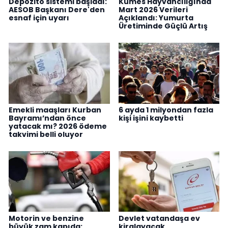
Depozito sistemi başladı:
Kümes Hayvancılığında
AESOB Başkanı Dere'den
Mart 2026 Verileri
esnaf için uyarı
Açıklandı: Yumurta
Üretiminde Güçlü Artış
Emekli maaşları Kurban
6 ayda 1 milyondan fazla
Bayramı’ndan önce
kişi işini kaybetti
yatacak mı? 2026 ödeme
takvimi belli oluyor
Motorin ve benzine
Devlet vatandaşa ev
büyük zam kapıda:
kiralayacak