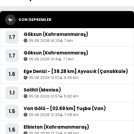
SON DEPREMLER
Göksun (Kahramanmaraş)
1.7
05.08.2026 14:20
7 km
Göksun (Kahramanmaraş)
1.7
05.08.2026 13:41
7.1 km
Ege Denizi - [38.28 km] Ayvacık (Çanakkale)
1.6
05.08.2026 13:07
8.05 km
Salihli (Manisa)
1.1
05.08.2026 12:57
6.82 km
Van Gölü - [02.69 km] Tuşba (Van)
1.5
05.08.2026 12:25
7.08 km
Elbistan (Kahramanmaraş)
1.6
05.08.2026 12:23
6.98 km