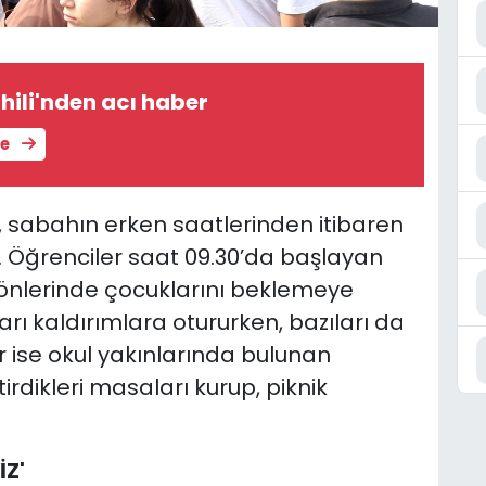
hili'nden acı haber
le
i, sabahın erken saatlerinden itibaren
. Öğrenciler saat 09.30’da başlayan
l önlerinde çocuklarını beklemeye
rı kaldırımlara otururken, bazıları da
er ise okul yakınlarında bulunan
rdikleri masaları kurup, piknik
Z'