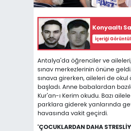
Konyaaltı Sa
İçeriği Görüntü
Antalya'da öğrenciler ve aileler
sınav merkezlerinin önüne geldi
sınava girerken, aileleri de oku
başladı. Anne babalardan bazıla
Kur'an-ı Kerim okudu. Bazı ailel
parklara giderek yanlarında geti
havasında vakit geçirdi.
'ÇOCUKLARDAN DAHA STRESLİYİ