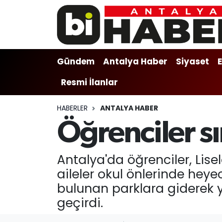
Gündem
Gündem
Muratpaşa Nöbetçi Eczaneler
Gündem
Antalya Haber
Siyaset
Antalya Haber
Antalya Haber
Muratpaşa Hava Durumu
Resmi İlanlar
Siyaset
Siyaset
Muratpaşa Trafik Yoğunluk Haritası
HABERLER
ANTALYA HABER
Ekonomi
Eğitim
Süper Lig Puan Durumu ve Fikstür
Öğrenciler sı
Video
Ekonomi
Tüm Manşetler
Antalya'da öğrenciler, Lis
Eğitim
Kültür-sanat
Son Dakika Haberleri
aileler okul önlerinde heye
bulunan parklara giderek y
Kültür-sanat
Sağlık
Haber Arşivi
geçirdi.
Sağlık
Spor