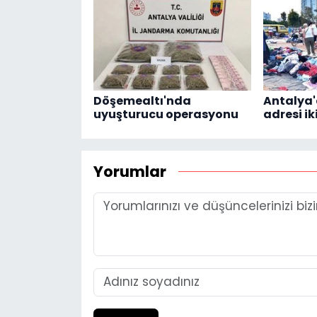
Döşemealtı'nda
Antalya
uyuşturucu operasyonu
adresi ik
Yorumlar