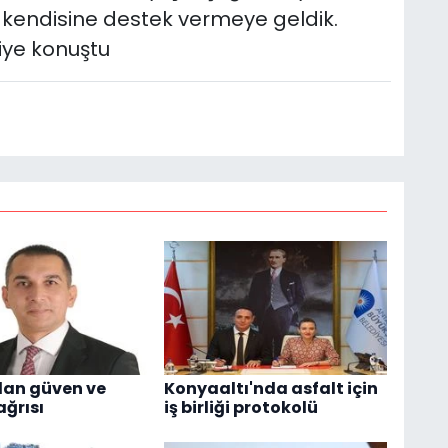
k kendisine destek vermeye geldik.
diye konuştu
dan güven ve
Konyaaltı'nda asfalt için
ağrısı
iş birliği protokolü