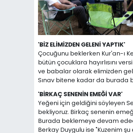
'BİZ ELİMİZDEN GELENİ YAPTIK'
Çocuğunu beklerken Kur'an-ı Ke
bütün çocuklara hayırlısını versin
ve babalar olarak elimizden gel
Sınav bitene kadar da burada b
'BİRKAÇ SENENİN EMEĞİ VAR'
Yeğeni için geldiğini söyleyen
bekliyoruz. Birkaç senenin emeği v
Burada beklemeye devam edeceği
Berkay Duygulu ise "Kuzenim şu an