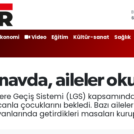
B
6
4
5
Ekonomi
Video
Eğitim
Kültür-sanat
Sağlık
S
6
G
6
B
1
navda, aileler ok
elere Geçiş Sistemi (LGS) kapsamında
canla çocuklarını bekledi. Bazı ailele
anlarında getirdikleri masaları kuru