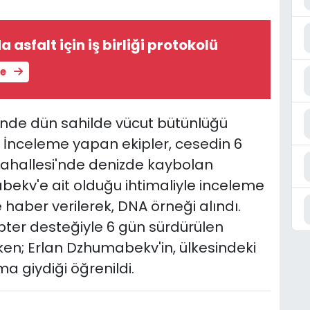
 asfalt için iş birliği protokolü
le
'nde dün sahilde vücut bütünlüğü
 İnceleme yapan ekipler, cesedin 6
 Mahallesi'nde denizde kaybolan
abekv'e ait olduğu ihtimaliyle inceleme
 haber verilerek, DNA örneği alındı.
opter desteğiyle 6 gün sürdürülen
ken; Erlan Dzhumabekv'in, ülkesindeki
a giydiği öğrenildi.