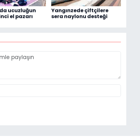
'da ucuzluğun
Yangınzede çiftçilere
inci el pazarı
sera naylonu desteği