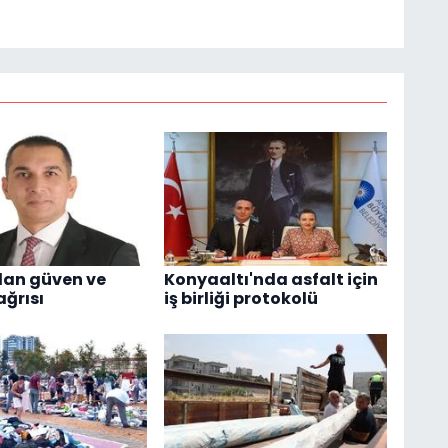
dan güven ve
Konyaaltı'nda asfalt için
ağrısı
iş birliği protokolü