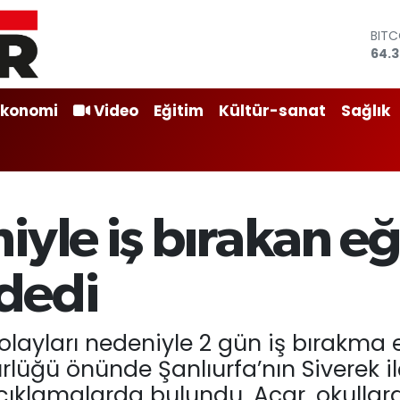
BIT
64.3
DOL
47,
EUR
Ekonomi
Video
Eğitim
Kültür-sanat
Sağlık
55,
STER
64,1
GRA
6618
BİST
yle iş bırakan eğ
13.8
 dedi
layları nedeniyle 2 gün iş bırakma 
ürlüğü önünde Şanlıurfa’nın Siverek 
t açıklamalarda bulundu. Acar, okullar