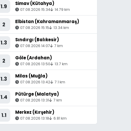
Simav (Kütahya)
1.9
07.08.2026 15:34
14.79 km
Elbistan (Kahramanmaraş)
2
07.08.2026 15:15
13.34 km
Sındırgı (Balıkesir)
1.3
07.08.2026 14:07
7 km
Göle (Ardahan)
2
07.08.2026 13:50
13.7 km
Milas (Muğla)
1.3
07.08.2026 13:42
7.1 km
Pütürge (Malatya)
1.4
07.08.2026 13:31
7 km
Merkez (Kırşehir)
1.1
07.08.2026 13:18
6.81 km