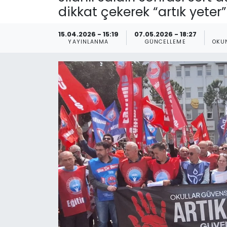
dikkat çekerek “artık yeter
Spor
Teknoloji
15.04.2026 - 15:19
07.05.2026 - 18:27
Teknoloji
Yaşam
YAYINLANMA
GÜNCELLEME
OKU
Resmi İlanlar
Künye
Gizlilik Sözleşmesi
İletişim