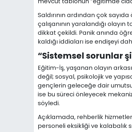
mevcut tablonun “eğitimde ciddi b
Saldırının ardından çok sayıda
çalışanının yaralandığı olayın 
dikkat çekildi. Panik anında ö
kaldığı iddiaları ise endişeyi dah
“Sistemsel sorunlar şi
Eğitim-İş, yaşanan olayın arkası
değil; sosyal, psikolojik ve yap
gençlerin geleceğe dair umutsuz
ise bu süreci önleyecek mekaniz
söyledi.
Açıklamada, rehberlik hizmetlerin
personeli eksikliği ve kalabalık s