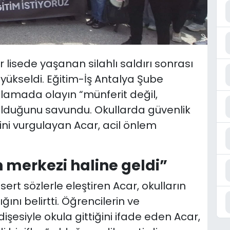
r lisede yaşanan silahlı saldırı sonrası
yükseldi. Eğitim-İş Antalya Şube
klamada olayın “münferit değil,
olduğunu savundu. Okullarda güvenlik
ğini vurgulayan Acar, acil önlem
n merkezi haline geldi”
ert sözlerle eleştiren Acar, okulların
ını belirtti. Öğrencilerin ve
şesiyle okula gittiğini ifade eden Acar,