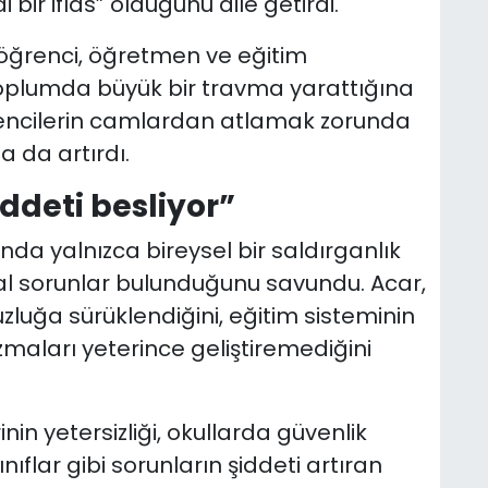
ir iflas” olduğunu dile getirdi.
 öğrenci, öğretmen ve eğitim
toplumda büyük bir travma yarattığına
ğrencilerin camlardan atlamak zorunda
a da artırdı.
ddeti besliyor”
nda yalnızca bireysel bir saldırganlık
ısal sorunlar bulunduğunu savundu. Acar,
luğa sürüklendiğini, eğitim sisteminin
maları yeterince geliştiremediğini
in yetersizliği, okullarda güvenlik
ınıflar gibi sorunların şiddeti artıran