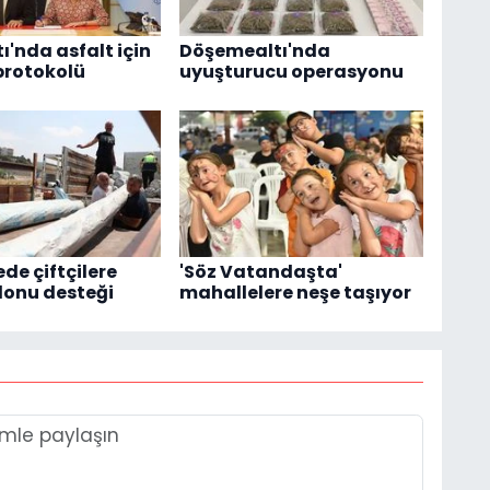
ı'nda asfalt için
Döşemealtı'nda
i protokolü
uyuşturucu operasyonu
de çiftçilere
'Söz Vatandaşta'
lonu desteği
mahallelere neşe taşıyor