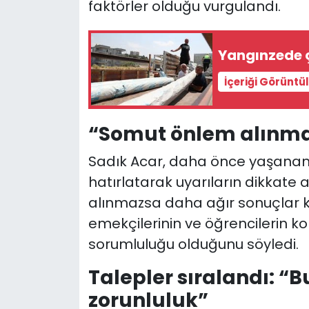
faktörler olduğu vurgulandı.
Yangınzede ç
İçeriği Görüntü
“Somut önlem alınma
Sadık Acar, daha önce yaşanan 
hatırlatarak uyarıların dikkate 
alınmazsa daha ağır sonuçlar k
emekçilerinin ve öğrencilerin k
sorumluluğu olduğunu söyledi.
Talepler sıralandı: “Bu
zorunluluk”