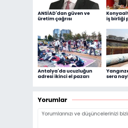
ANSİAD'dan güven ve
Konyaalt
üretim çağrısı
iş birliğ
Antalya'da ucuzluğun
Yangınze
adresi ikinci el pazarı
sera nay
Yorumlar