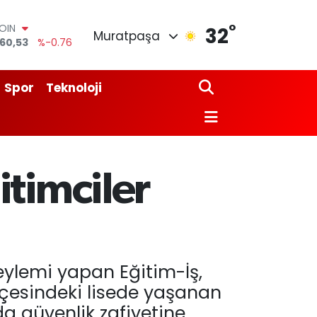
°
COIN
32
Muratpaşa
60,53
%-0.76
AR
7069
%0.17
O
Spor
Teknoloji
0265
%0.01
LİN
897
%0.02
M ALTIN
.49
%2.12
100
itimciler
87
%64
eylemi yapan Eğitim-İş,
ilçesindeki lisede yaşanan
da güvenlik zafiyetine