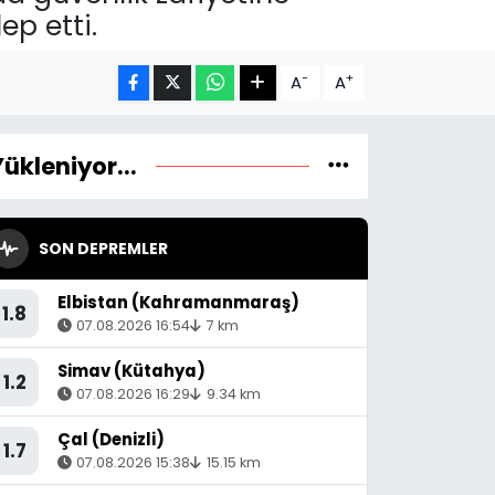
ep etti.
-
+
A
A
Yükleniyor...
SON DEPREMLER
Elbistan (Kahramanmaraş)
1.8
07.08.2026 16:54
7 km
Simav (Kütahya)
1.2
07.08.2026 16:29
9.34 km
Çal (Denizli)
1.7
07.08.2026 15:38
15.15 km