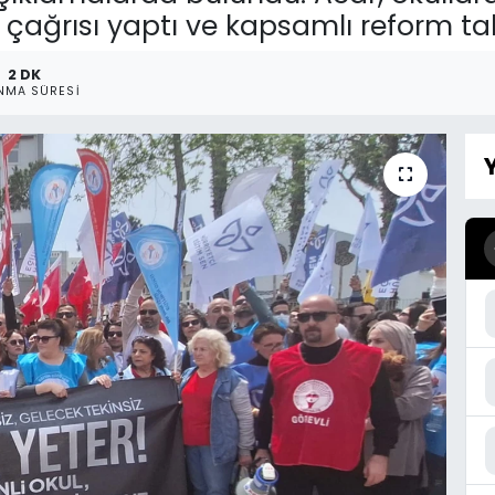
” çağrısı yaptı ve kapsamlı reform tal
2 DK
NMA SÜRESI