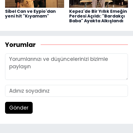
Sibel Can ve Eypio'dan
Kepez'de Bir Yıllık Emeğin
yeni hit "Kıyamam"
Perdesi Açıldı: "Bardakçı
Baba" Ayakta Alkışlandı
Yorumlar
Gönder