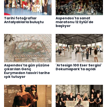
Tarihi fotoğraflar
Aspendos'ta sanat
Antalyalılarla buluştu
maratonu 12 Eylül'de
başlıyor
Aspendos'ta gün yüzüne
'Artesign 100 Eser Sergisi'
çıkarılan Genç
Dokumapark'ta açıldı
Eurymedon tasviri tarihe
ışık tutuyor