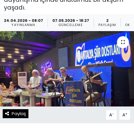
yaşadı.
Spor
Teknoloji
24.04.2026 - 08:07
07.05.2026 - 18:27
2
Teknoloji
Yaşam
YAYINLANMA
GÜNCELLEME
PAYLAŞIM
OKU
Resmi İlanlar
Künye
Gizlilik Sözleşmesi
İletişim
Paylaş
-
+
A
A