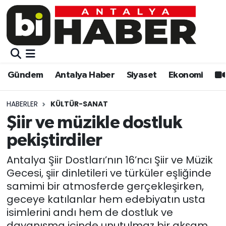
Gündem
Gündem
Muratpaşa Nöbetçi Eczaneler
Antalya Haber
Antalya Haber
Muratpaşa Hava Durumu
Gündem
Antalya Haber
Siyaset
Ekonomi
Siyaset
Siyaset
Muratpaşa Trafik Yoğunluk Haritası
HABERLER
KÜLTÜR-SANAT
Ekonomi
Eğitim
Süper Lig Puan Durumu ve Fikstür
Şiir ve müzikle dostluk
pekiştirdiler
Video
Ekonomi
Tüm Manşetler
Antalya Şiir Dostları’nın 16’ncı Şiir ve Müzik
Eğitim
Kültür-sanat
Son Dakika Haberleri
Gecesi, şiir dinletileri ve türküler eşliğinde
samimi bir atmosferde gerçekleşirken,
Kültür-sanat
Sağlık
Haber Arşivi
geceye katılanlar hem edebiyatın usta
isimlerini andı hem de dostluk ve
Sağlık
Spor
dayanışma içinde unutulmaz bir akşam