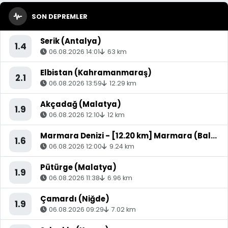
SON DEPREMLER
Serik (Antalya)
1.4
06.08.2026 14:01
63 km
Elbistan (Kahramanmaraş)
2.1
06.08.2026 13:59
12.29 km
Akçadağ (Malatya)
1.9
06.08.2026 12:10
12 km
Marmara Denizi - [12.20 km] Marmara (Balıkesir)
1.6
06.08.2026 12:00
9.24 km
Pütürge (Malatya)
1.9
06.08.2026 11:38
6.96 km
Çamardı (Niğde)
1.9
06.08.2026 09:29
7.02 km