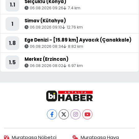
Selçuklu (Konya)
1.1
06.08.2026 09:26
7.4 km
Simav (Kütahya)
1
06.08.2026 09:10
12.76 km
Ege Denizi - [15.89 km] Ayvacık (Çanakkale)
1.8
06.08.2026 08:34
8.82 km
Merkez (Erzincan)
1.5
06.08.2026 08:02
6.97 km
Muratpaşa Nöbetçi
Muratpaşa Hava