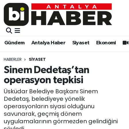
Gündem
Gündem
Muratpaşa Nöbetçi Eczaneler
Antalya Haber
Antalya Haber
Muratpaşa Hava Durumu
Gündem
Antalya Haber
Siyaset
Ekonomi
Siyaset
Siyaset
Muratpaşa Trafik Yoğunluk Haritası
HABERLER
SIYASET
Ekonomi
Eğitim
Süper Lig Puan Durumu ve Fikstür
Sinem Dedetaş’tan
operasyon tepkisi
Video
Ekonomi
Tüm Manşetler
Üsküdar Belediye Başkanı Sinem
Eğitim
Kültür-sanat
Son Dakika Haberleri
Dedetaş, belediyeye yönelik
operasyonların siyasi olduğunu
Kültür-sanat
Sağlık
Haber Arşivi
savunarak, geçmiş dönem
uygulamalarının görmezden gelindiğini
Sağlık
Spor
söyledi.