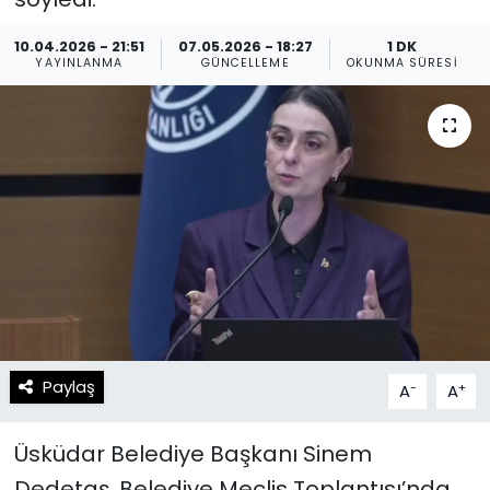
Spor
Teknoloji
10.04.2026 - 21:51
07.05.2026 - 18:27
1 DK
YAYINLANMA
GÜNCELLEME
OKUNMA SÜRESI
Teknoloji
Yaşam
Resmi İlanlar
Künye
Gizlilik Sözleşmesi
İletişim
Paylaş
-
+
A
A
Üsküdar Belediye Başkanı Sinem
Dedetaş, Belediye Meclis Toplantısı’nda