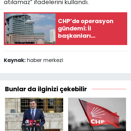
atılamaz” ifadelerini kullandı.
CHP’de operasyon
gündemi: İl
başkanları
Ankara’da
toplanıyor
Kaynak:
haber merkezi
Bunlar da ilginizi çekebilir