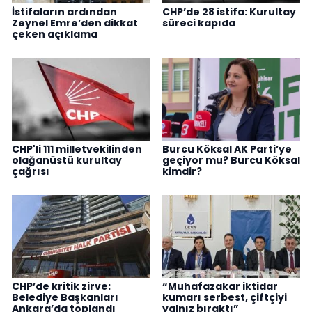
İstifaların ardından
CHP’de 28 istifa: Kurultay
Zeynel Emre’den dikkat
süreci kapıda
çeken açıklama
CHP'li 111 milletvekilinden
Burcu Köksal AK Parti’ye
olağanüstü kurultay
geçiyor mu? Burcu Köksal
çağrısı
kimdir?
CHP’de kritik zirve:
“Muhafazakar iktidar
Belediye Başkanları
kumarı serbest, çiftçiyi
Ankara’da toplandı
yalnız bıraktı”