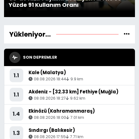
Yüzde 91 Kullanım Oranı
Spor
Teknoloji
Teknoloji
Yaşam
Yükleniyor...
Resmi İlanlar
Künye
SON DEPREMLER
Gizlilik Sözleşmesi
Kale (Malatya)
İletişim
1.1
08.08.2026 18:44
9.9 km
Akdeniz - [32.33 km] Fethiye (Muğla)
1.1
08.08.2026 18:27
9.62 km
Ekinözü (Kahramanmaraş)
1.4
08.08.2026 18:00
7.01 km
Sındırgı (Balıkesir)
1.3
08.08.2026 17:55
7.71 km