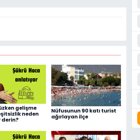
üzken gelişme
Nüfusunun 90 katı turist
şitsizlik neden
ağırlayan ilçe
 derin?