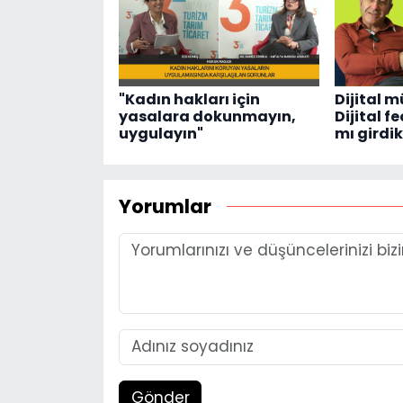
"Kadın hakları için
Dijital m
yasalara dokunmayın,
Dijital 
uygulayın"
mı girdi
Yorumlar
Gönder