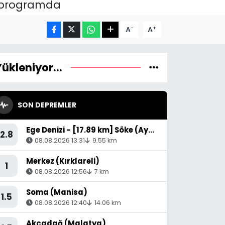
bu programda
-
+
A
A
Yükleniyor...
SON DEPREMLER
Ege Denizi - [17.89 km] Söke (Aydın)
2.8
08.08.2026 13:31
9.55 km
Merkez (Kırklareli)
1
08.08.2026 12:56
7 km
Soma (Manisa)
1.5
08.08.2026 12:40
14.06 km
Akçadağ (Malatya)