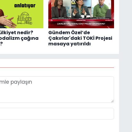
ülkiyet nedir?
Gündem Özel’de
feodalizm çağına
Çakırlar'daki TOKİ Projesi
k?
masaya yatırıldı