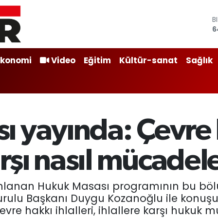
B
6
D
4
E
Ekonomi
Video
Eğitim
Kültür-sanat
Sağlık
5
S
6
G
6
B
ı yayında: Çevre
1
arşı nasıl mücadele
yayınlanan Hukuk Masası programının bu b
rulu Başkanı Duygu Kozanoğlu ile konuşuy
re hakkı ihlalleri, ihlallere karşı hukuk m