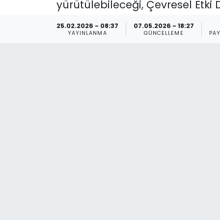
yürütülebileceği, Çevresel Etki
Spor
Teknoloji
25.02.2026 - 08:37
07.05.2026 - 18:27
YAYINLANMA
GÜNCELLEME
PA
Teknoloji
Yaşam
Resmi İlanlar
Künye
Gizlilik Sözleşmesi
İletişim