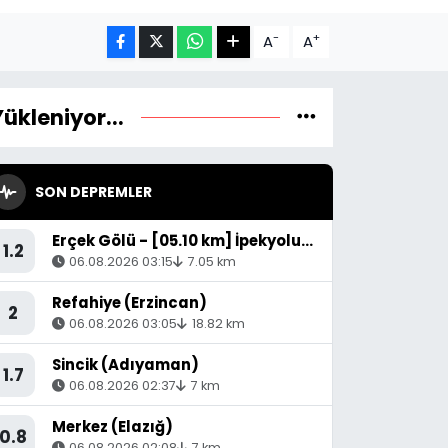
-
+
A
A
Yükleniyor...
SON DEPREMLER
Erçek Gölü - [05.10 km] İpekyolu (Van)
1.2
06.08.2026 03:15
7.05 km
Refahiye (Erzincan)
2
06.08.2026 03:05
18.82 km
Sincik (Adıyaman)
1.7
06.08.2026 02:37
7 km
Merkez (Elazığ)
0.8
06.08.2026 02:08
7 km