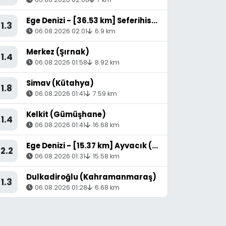
Ege Denizi - [36.53 km] Seferihisar (İzmir)
1.3
06.08.2026 02:01
6.9 km
Merkez (Şırnak)
1.4
06.08.2026 01:58
8.92 km
Simav (Kütahya)
1.8
06.08.2026 01:41
7.59 km
Kelkit (Gümüşhane)
1.4
06.08.2026 01:41
16.68 km
Ege Denizi - [15.37 km] Ayvacık (Çanakkale)
2.2
06.08.2026 01:31
15.58 km
Dulkadiroğlu (Kahramanmaraş)
1.3
06.08.2026 01:28
6.68 km