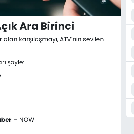
ık Ara Birinci
r alan karşılaşmayı, ATV’nin sevilen
rı şöyle:
V
aber
– NOW