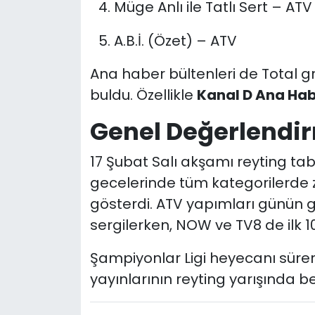
Müge Anlı ile Tatlı Sert – ATV
A.B.İ. (Özet) – ATV
Ana haber bültenleri de Total g
buldu. Özellikle
Kanal D Ana Ha
Genel Değerlendi
17 Şubat Salı akşamı reyting ta
gecelerinde tüm kategorilerde zi
gösterdi. ATV yapımları günün 
sergilerken, NOW ve TV8 de ilk 1
Şampiyonlar Ligi heyecanı süre
yayınlarının reyting yarışında be