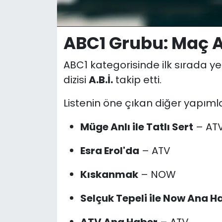
ABC1 Grubu: Maç Aç
ABC1 kategorisinde ilk sırada ye
dizisi
A.B.İ.
takip etti.
Listenin öne çıkan diğer yapımla
Müge Anlı ile Tatlı Sert
– AT
Esra Erol'da
– ATV
Kıskanmak
– NOW
Selçuk Tepeli ile Now Ana H
ATV Ana Haber
– ATV