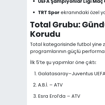
UEFA Şampiyonlar Ligi Maç 
TRT Spor
ekranındaki özel yay
Total Grubu: Gün
Korudu
Total kategorisinde futbol yine 
programlarının güçlü performans
İlk 5’te şu yapımlar öne çıktı:
Galatasaray–Juventus UEFA Ş
A.B.İ. – ATV
Esra Erol’da – ATV