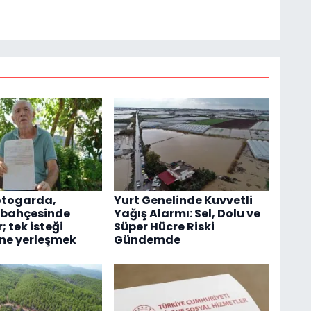
otogarda,
Yurt Genelinde Kuvvetli
 bahçesinde
Yağış Alarmı: Sel, Dolu ve
; tek isteği
Süper Hücre Riski
ne yerleşmek
Gündemde