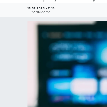
Spor
Teknoloji
18.02.2026 - 11:15
YAYINLANMA
Teknoloji
Yaşam
Resmi İlanlar
Künye
Gizlilik Sözleşmesi
İletişim