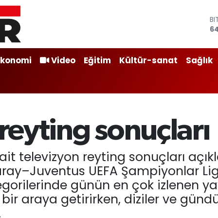
B
64
D
4
E
5
Ekonomi
Video
Eğitim
Kültür-sanat
Sağlık
ST
64
G
65
Bİ
13
 reyting sonuçları
ait televizyon reyting sonuçları açı
ray–Juventus UEFA Şampiyonlar Ligi
orilerinde günün en çok izlenen yayı
bir araya getirirken, diziler ve gün
.