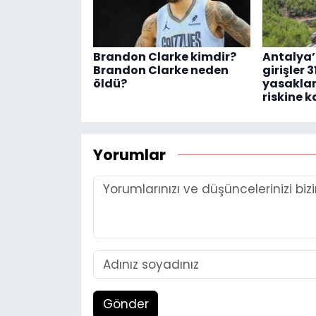
Brandon Clarke kimdir?
Antalya
Brandon Clarke neden
girişler 
öldü?
yasaklan
riskine k
Yorumlar
Gönder