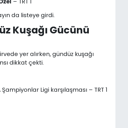
Özel
– TRT 1
ın da listeye girdi.
düz Kuşağı Gücünü
zirvede yer alırken, gündüz kuşağı
ı dikkat çekti.
ampiyonlar Ligi karşılaşması – TRT 1