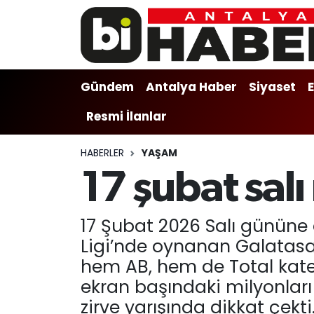
Gündem
Gündem
Muratpaşa Nöbetçi Eczaneler
Gündem
Antalya Haber
Siyaset
Antalya Haber
Antalya Haber
Muratpaşa Hava Durumu
Resmi İlanlar
Siyaset
Siyaset
Muratpaşa Trafik Yoğunluk Haritası
HABERLER
YAŞAM
Ekonomi
Eğitim
Süper Lig Puan Durumu ve Fikstür
17 şubat salı
Video
Ekonomi
Tüm Manşetler
17 Şubat 2026 Salı gününe 
Eğitim
Kültür-sanat
Son Dakika Haberleri
Ligi’nde oynanan Galatasa
hem AB, hem de Total kateg
Kültür-sanat
Sağlık
Haber Arşivi
ekran başındaki milyonları 
zirve yarışında dikkat çekti
Sağlık
Spor