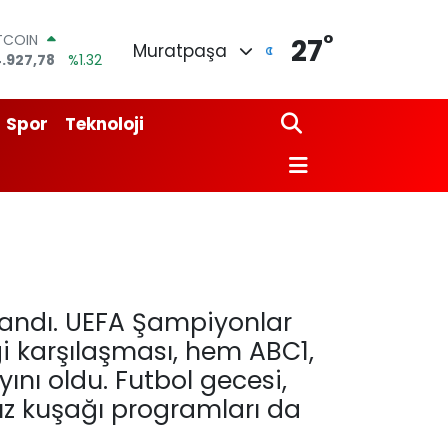
ITCOIN
.927,78
%1.32
°
27
OLAR
Muratpaşa
7,5894
%0.08
URO
5,0398
%-0.02
Spor
Teknoloji
ERLİN
,1581
%0.16
RAM ALTIN
27.85
%0.54
ST100
.703
%11
klandı. UEFA Şampiyonlar
 karşılaşması, hem ABC1,
nı oldu. Futbol gecesi,
düz kuşağı programları da