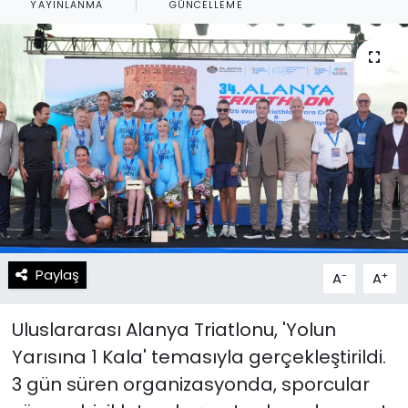
YAYINLANMA
GÜNCELLEME
Spor
Teknoloji
Teknoloji
Yaşam
Resmi İlanlar
Künye
Gizlilik Sözleşmesi
İletişim
Paylaş
-
+
A
A
Uluslararası Alanya Triatlonu, 'Yolun
Yarısına 1 Kala' temasıyla gerçekleştirildi.
3 gün süren organizasyonda, sporcular