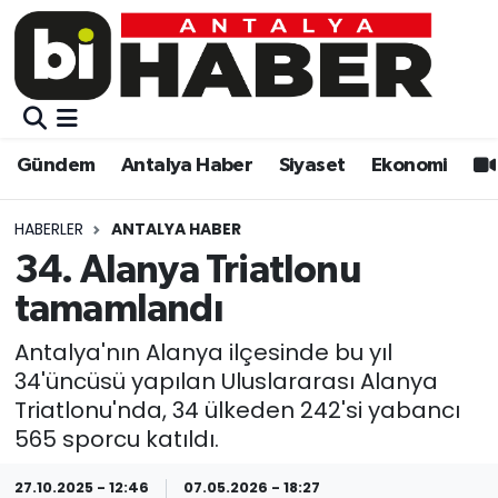
Gündem
Gündem
Muratpaşa Nöbetçi Eczaneler
Antalya Haber
Antalya Haber
Muratpaşa Hava Durumu
Gündem
Antalya Haber
Siyaset
Ekonomi
Siyaset
Siyaset
Muratpaşa Trafik Yoğunluk Haritası
HABERLER
ANTALYA HABER
Ekonomi
Eğitim
Süper Lig Puan Durumu ve Fikstür
34. Alanya Triatlonu
tamamlandı
Video
Ekonomi
Tüm Manşetler
Antalya'nın Alanya ilçesinde bu yıl
Eğitim
Kültür-sanat
Son Dakika Haberleri
34'üncüsü yapılan Uluslararası Alanya
Triatlonu'nda, 34 ülkeden 242'si yabancı
Kültür-sanat
Sağlık
Haber Arşivi
565 sporcu katıldı.
Sağlık
Spor
27.10.2025 - 12:46
07.05.2026 - 18:27