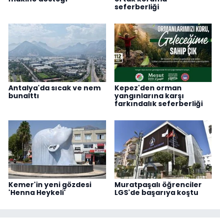
seferberliği
Antalya'da sıcak ve nem
Kepez'den orman
bunalttı
yangınlarına karşı
farkındalık seferberliği
Kemer'in yeni gözdesi
Muratpaşalı öğrenciler
'Henna Heykeli'
LGS'de başarıya koştu