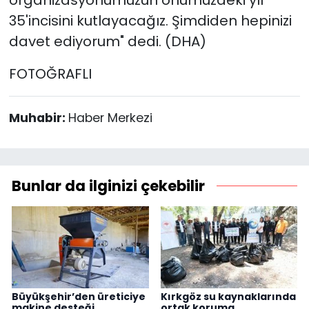
35'incisini kutlayacağız. Şimdiden hepinizi
davet ediyorum" dedi. (DHA)
FOTOĞRAFLI
Muhabir:
Haber Merkezi
Bunlar da ilginizi çekebilir
Büyükşehir’den üreticiye
Kırkgöz su kaynaklarında
makine desteği
ortak koruma