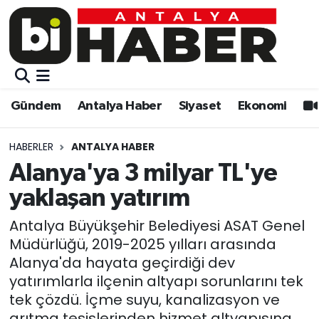
Gündem
Gündem
Muratpaşa Nöbetçi Eczaneler
Antalya Haber
Antalya Haber
Muratpaşa Hava Durumu
Gündem
Antalya Haber
Siyaset
Ekonomi
Siyaset
Siyaset
Muratpaşa Trafik Yoğunluk Haritası
HABERLER
ANTALYA HABER
Ekonomi
Eğitim
Süper Lig Puan Durumu ve Fikstür
Alanya'ya 3 milyar TL'ye
yaklaşan yatırım
Video
Ekonomi
Tüm Manşetler
Antalya Büyükşehir Belediyesi ASAT Genel
Eğitim
Kültür-sanat
Son Dakika Haberleri
Müdürlüğü, 2019-2025 yılları arasında
Alanya'da hayata geçirdiği dev
Kültür-sanat
Sağlık
Haber Arşivi
yatırımlarla ilçenin altyapı sorunlarını tek
tek çözdü. İçme suyu, kanalizasyon ve
Sağlık
Spor
arıtma tesislerinden hizmet altyapısına