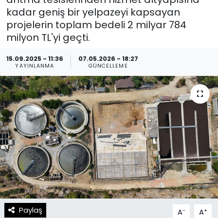
kadar geniş bir yelpazeyi kapsayan
Spor
Teknoloji
projelerin toplam bedeli 2 milyar 784
milyon TL'yi geçti.
Teknoloji
Yaşam
15.09.2025 - 11:36
07.05.2026 - 18:27
Resmi İlanlar
Künye
YAYINLANMA
GÜNCELLEME
Gizlilik Sözleşmesi
İletişim
Paylaş
-
+
A
A