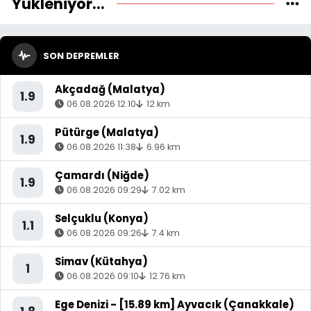
Yükleniyor...
SON DEPREMLER
Akçadağ (Malatya)
1.9
06.08.2026 12:10
12 km
Pütürge (Malatya)
1.9
06.08.2026 11:38
6.96 km
Çamardı (Niğde)
1.9
06.08.2026 09:29
7.02 km
Selçuklu (Konya)
1.1
06.08.2026 09:26
7.4 km
Simav (Kütahya)
1
06.08.2026 09:10
12.76 km
Ege Denizi - [15.89 km] Ayvacık (Çanakkale)