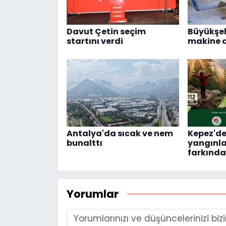
Davut Çetin seçim
Büyükşeh
startını verdi
makine d
Antalya'da sıcak ve nem
Kepez'd
bunalttı
yangınla
farkındal
Yorumlar