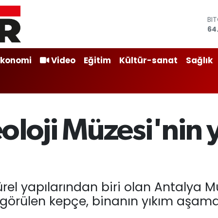
BI
64
DO
47
EU
55
Ekonomi
Video
Eğitim
Kültür-sanat
Sağlık
ST
64
GR
65
Bİ
13
oloji Müzesi'nin 
rel yapılarından biri olan Antalya M
görülen kepçe, binanın yıkım aşamas