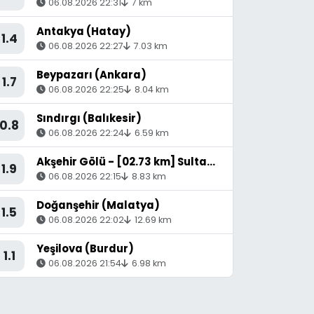
06.08.2026 22:31
7 km
Antakya (Hatay)
1.4
06.08.2026 22:27
7.03 km
Beypazarı (Ankara)
1.7
06.08.2026 22:25
8.04 km
Sındırgı (Balıkesir)
0.8
06.08.2026 22:24
6.59 km
Akşehir Gölü - [02.73 km] Sultandağı (Afyonkarahisar)
1.9
06.08.2026 22:15
8.83 km
Doğanşehir (Malatya)
1.5
06.08.2026 22:02
12.69 km
Yeşilova (Burdur)
1.1
06.08.2026 21:54
6.98 km