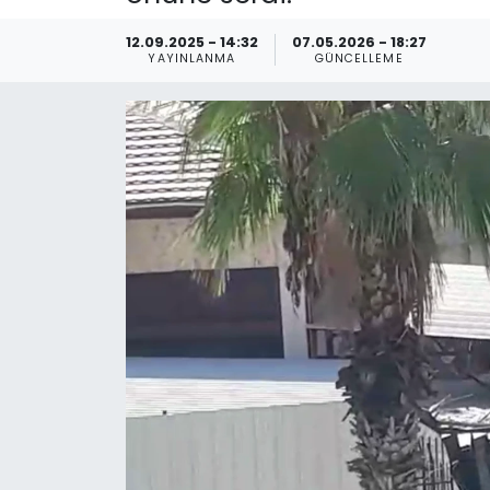
Spor
Teknoloji
12.09.2025 - 14:32
07.05.2026 - 18:27
YAYINLANMA
GÜNCELLEME
Teknoloji
Yaşam
Resmi İlanlar
Künye
Gizlilik Sözleşmesi
İletişim