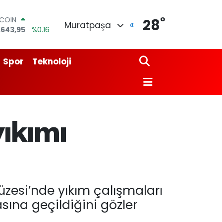
TCOIN
.643,95
%0.16
°
28
LAR
Muratpaşa
,6006
%0.06
RO
,0250
%0.02
Spor
Teknoloji
ERLİN
,2398
%0.2
AM ALTIN
00.87
%0.12
ST100
.799
%70
yıkımı
üzesi’nde yıkım çalışmaları
ına geçildiğini gözler