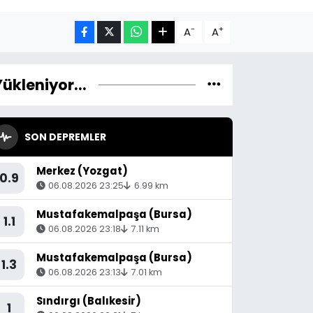
-
+
A
A
Yükleniyor...
SON DEPREMLER
Merkez (Yozgat)
0.9
06.08.2026 23:25
6.99 km
Mustafakemalpaşa (Bursa)
1.1
06.08.2026 23:18
7.11 km
Mustafakemalpaşa (Bursa)
1.3
06.08.2026 23:13
7.01 km
Sındırgı (Balıkesir)
1