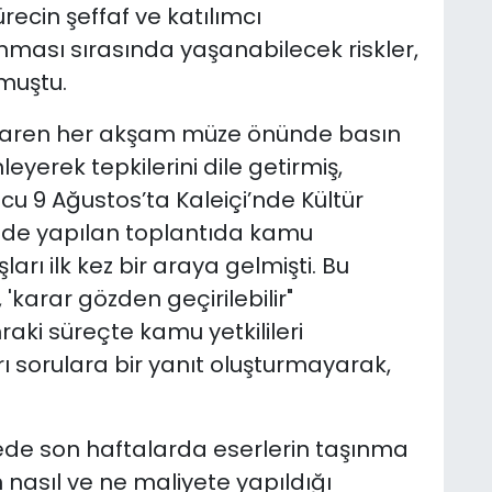
cin şeffaf ve katılımcı
nması sırasında yaşanabilecek riskler,
lmuştu.
baren her akşam müze önünde basın
leyerek tepkilerini dile getirmiş,
 9 Ağustos’ta Kaleiçi’nde Kültür
nde yapılan toplantıda kamu
şları ilk kez bir araya gelmişti. Bu
 'karar gözden geçirilebilir"
aki süreçte kamu yetkilileri
rı sorulara bir yanıt oluşturmayarak,
ede son haftalarda eserlerin taşınma
n nasıl ve ne maliyete yapıldığı