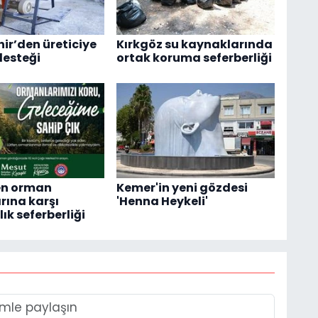
ir’den üreticiye
Kırkgöz su kaynaklarında
esteği
ortak koruma seferberliği
en orman
Kemer'in yeni gözdesi
rına karşı
'Henna Heykeli'
ık seferberliği