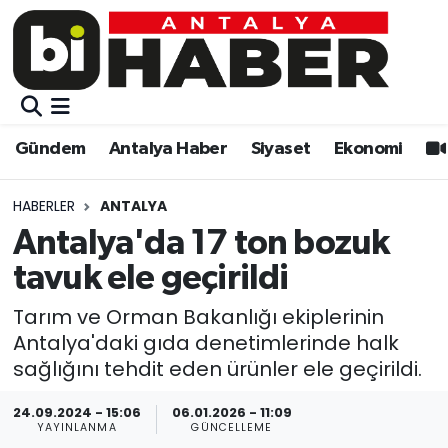
Gündem
Gündem
Muratpaşa Nöbetçi Eczaneler
Antalya Haber
Antalya Haber
Muratpaşa Hava Durumu
Gündem
Antalya Haber
Siyaset
Ekonomi
Siyaset
Siyaset
Muratpaşa Trafik Yoğunluk Haritası
HABERLER
ANTALYA
Ekonomi
Eğitim
Süper Lig Puan Durumu ve Fikstür
Antalya'da 17 ton bozuk
tavuk ele geçirildi
Video
Ekonomi
Tüm Manşetler
Tarım ve Orman Bakanlığı ekiplerinin
Eğitim
Kültür-sanat
Son Dakika Haberleri
Antalya'daki gıda denetimlerinde halk
sağlığını tehdit eden ürünler ele geçirildi.
Kültür-sanat
Sağlık
Haber Arşivi
24.09.2024 - 15:06
06.01.2026 - 11:09
YAYINLANMA
GÜNCELLEME
Sağlık
Spor