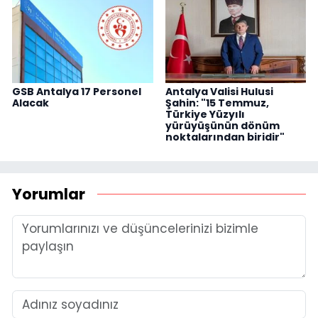
GSB Antalya 17 Personel
Antalya Valisi Hulusi
Alacak
Şahin: "15 Temmuz,
Türkiye Yüzyılı
yürüyüşünün dönüm
noktalarından biridir"
Yorumlar