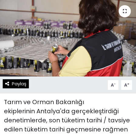
Spor
Teknoloji
Teknoloji
Yaşam
Resmi İlanlar
Künye
Gizlilik Sözleşmesi
İletişim
Paylaş
-
+
A
A
Tarım ve Orman Bakanlığı
ekiplerinin Antalya'da gerçekleştirdiği
denetimlerde, son tüketim tarihi / tavsiye
edilen tüketim tarihi geçmesine rağmen