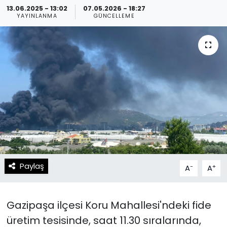
13.06.2025 - 13:02
07.05.2026 - 18:27
YAYINLANMA
GÜNCELLEME
Spor
Teknoloji
Teknoloji
Yaşam
Resmi İlanlar
Künye
Gizlilik Sözleşmesi
İletişim
Paylaş
-
+
A
A
Gazipaşa ilçesi Koru Mahallesi'ndeki fide
üretim tesisinde, saat 11.30 sıralarında,