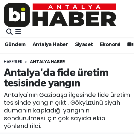
Gündem
Gündem
Muratpaşa Nöbetçi Eczaneler
Antalya Haber
Antalya Haber
Muratpaşa Hava Durumu
Gündem
Antalya Haber
Siyaset
Ekonomi
Siyaset
Siyaset
Muratpaşa Trafik Yoğunluk Haritası
HABERLER
ANTALYA HABER
Ekonomi
Eğitim
Süper Lig Puan Durumu ve Fikstür
Antalya'da fide üretim
tesisinde yangın
Video
Ekonomi
Tüm Manşetler
Antalya'nın Gazipaşa ilçesinde fide üretim
Eğitim
Kültür-sanat
Son Dakika Haberleri
tesisinde yangın çıktı. Gökyüzünü siyah
dumanın kapladığı yangının
Kültür-sanat
Sağlık
Haber Arşivi
söndürülmesi için çok sayıda ekip
yönlendirildi.
Sağlık
Spor