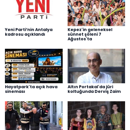
Yeni Parti’nin Antalya
Kepez'in geleneksel
kadrosu açıklandı
sünnet şöleni 7
Ağustos'ta
Hayatpark'ta açık hava
Altın Portakal'da jüri
sineması
koltuğunda Derviş Zaim