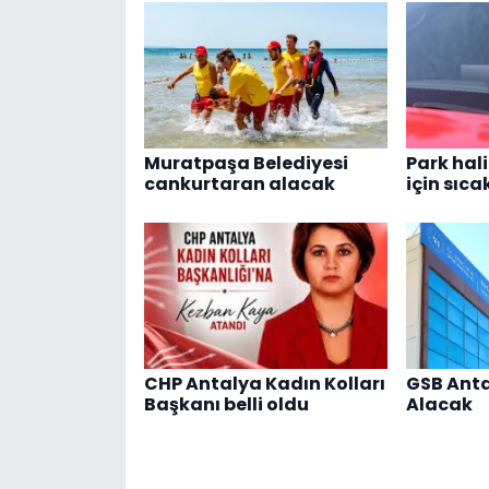
Muratpaşa Belediyesi
Park hal
cankurtaran alacak
için sıca
CHP Antalya Kadın Kolları
GSB Anta
Başkanı belli oldu
Alacak