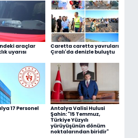
indeki araçlar
Caretta caretta yavruları
klık uyarısı
Çıralı'da denizle buluştu
lya 17 Personel
Antalya Valisi Hulusi
Şahin: "15 Temmuz,
Türkiye Yüzyılı
yürüyüşünün dönüm
noktalarından biridir"