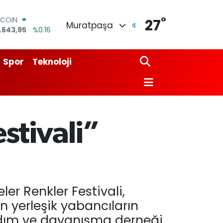
°
TCOIN
27
Muratpaşa
.643,95
%0.16
LAR
,6704
%0
URO
Spor
Teknoloji
,0406
%-0.08
ERLİN
,2143
%0
AM ALTIN
00.87
%0.12
ST100
stivali”
.799
%70
er Renkler Festivali,
n yerleşik yabancıların
ardım ve dayanışma derneği