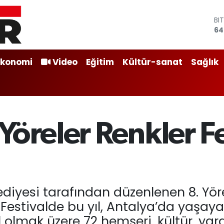
BI
64
DO
47
E
Ekonomi
Video
Eğitim
Kültür-sanat
Sağlık
55
ST
64
GR
65
Bİ
Yöreler Renkler Fe
13
iyesi tarafından düzenlenen 8. Yörel
 Festivalde bu yıl, Antalya’da yaşaya
l olmak üzere 72 hemşeri, kültür, y