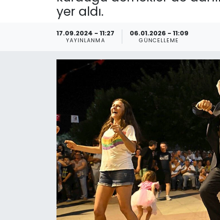
yer aldı.
Spor
Teknoloji
17.09.2024 - 11:27
06.01.2026 - 11:09
Teknoloji
Yaşam
YAYINLANMA
GÜNCELLEME
Resmi İlanlar
Künye
Gizlilik Sözleşmesi
İletişim