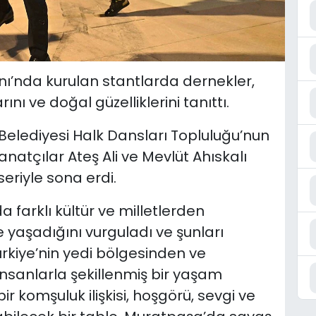
’nda kurulan stantlarda dernekler,
rını ve doğal güzelliklerini tanıttı.
 Belediyesi Halk Dansları Topluluğu’nun
sanatçılar Ateş Ali ve Mevlüt Ahıskalı
eriyle sona erdi.
farklı kültür ve milletlerden
e yaşadığını vurguladı ve şunları
ürkiye’nin yedi bölgesinden ve
nsanlarla şekillenmiş bir yaşam
r komşuluk ilişkisi, hoşgörü, sevgi ve