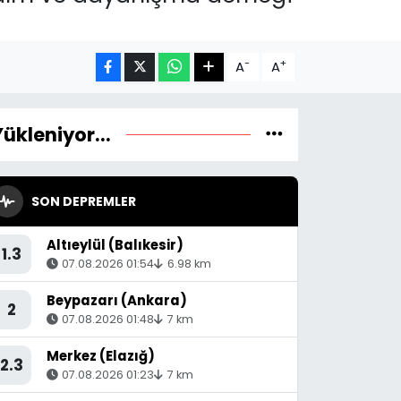
-
+
A
A
Yükleniyor...
SON DEPREMLER
Altıeylül (Balıkesir)
1.3
07.08.2026 01:54
6.98 km
Beypazarı (Ankara)
2
07.08.2026 01:48
7 km
Merkez (Elazığ)
2.3
07.08.2026 01:23
7 km