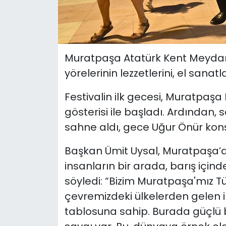
Muratpaşa Atatürk Kent Meydanı
yörelerinin lezzetlerini, el sanatla
Festivalin ilk gecesi, Muratpaşa
gösterisi ile başladı. Ardından, 
sahne aldı, gece Uğur Önür kons
Başkan Ümit Uysal, Muratpaşa’da 
insanların bir arada, barış içind
söyledi: “Bizim Muratpaşa'mız T
çevremizdeki ülkelerden gelen i
tablosuna sahip. Burada güçlü bi