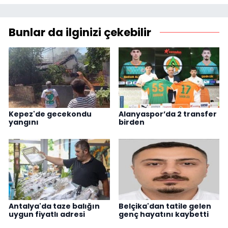
Bunlar da ilginizi çekebilir
Kepez'de gecekondu
Alanyaspor’da 2 transfer
yangını
birden
Antalya'da taze balığın
Belçika'dan tatile gelen
uygun fiyatlı adresi
genç hayatını kaybetti