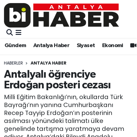
Gündem
Gündem
Muratpaşa Nöbetçi Eczaneler
Antalya Haber
Antalya Haber
Muratpaşa Hava Durumu
Gündem
Antalya Haber
Siyaset
Ekonomi
Siyaset
Siyaset
Muratpaşa Trafik Yoğunluk Haritası
HABERLER
ANTALYA HABER
Ekonomi
Eğitim
Süper Lig Puan Durumu ve Fikstür
Antalyalı öğrenciye
Erdoğan posteri cezası
Video
Ekonomi
Tüm Manşetler
Milli Eğitim Bakanlığı’nın, okullarda Türk
Eğitim
Kültür-sanat
Son Dakika Haberleri
Bayrağı’nın yanına Cumhurbaşkanı
Recep Tayyip Erdoğan’ın posterinin
Kültür-sanat
Sağlık
Haber Arşivi
asılması yönündeki talimatı ülke
genelinde tartışma yaratmaya devam
Sağlık
Spor
ediyor. Antalya’daki Bileydi Anadolu