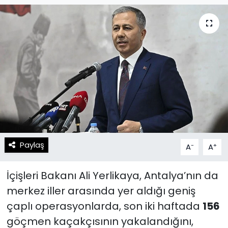
Spor
Teknoloji
Teknoloji
Yaşam
Resmi İlanlar
Künye
Gizlilik Sözleşmesi
İletişim
Paylaş
-
+
A
A
İçişleri Bakanı Ali Yerlikaya, Antalya’nın da
merkez iller arasında yer aldığı geniş
çaplı operasyonlarda, son iki haftada
156
göçmen kaçakçısının yakalandığını,