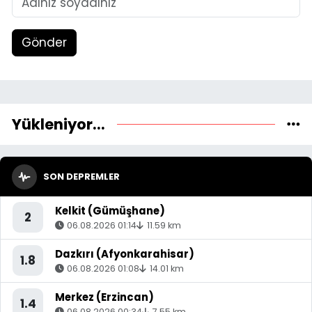
Gönder
Yükleniyor...
SON DEPREMLER
Kelkit (Gümüşhane)
2
06.08.2026 01:14
11.59 km
Dazkırı (Afyonkarahisar)
1.8
06.08.2026 01:08
14.01 km
Merkez (Erzincan)
1.4
06.08.2026 00:34
7.55 km