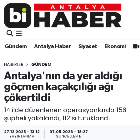
Gündem
Gündem
Muratpaşa Nöbetçi Eczaneler
Antalya Haber
Antalya Haber
Muratpaşa Hava Durumu
Gündem
Antalya Haber
Siyaset
Ekonomi
Siyaset
Siyaset
Muratpaşa Trafik Yoğunluk Haritası
HABERLER
GÜNDEM
Ekonomi
Eğitim
Süper Lig Puan Durumu ve Fikstür
Antalya'nın da yer aldığı
göçmen kaçakçılığı ağı
Video
Ekonomi
Tüm Manşetler
çökertildi
Eğitim
Kültür-sanat
Son Dakika Haberleri
14 ilde düzenlenen operasyonlarda 156
şüpheli yakalandı, 112’si tutuklandı
Kültür-sanat
Sağlık
Haber Arşivi
27.12.2025 - 13:12
07.05.2026 - 18:27
Sağlık
Spor
YAYINLANMA
GÜNCELLEME