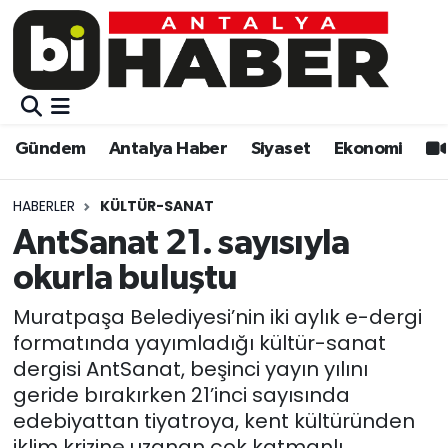
Gündem
Gündem
Muratpaşa Nöbetçi Eczaneler
Antalya Haber
Antalya Haber
Muratpaşa Hava Durumu
Gündem
Antalya Haber
Siyaset
Ekonomi
Siyaset
Siyaset
Muratpaşa Trafik Yoğunluk Haritası
HABERLER
KÜLTÜR-SANAT
Ekonomi
Eğitim
Süper Lig Puan Durumu ve Fikstür
AntSanat 21. sayısıyla
okurla buluştu
Video
Ekonomi
Tüm Manşetler
Muratpaşa Belediyesi’nin iki aylık e-dergi
Eğitim
Kültür-sanat
Son Dakika Haberleri
formatında yayımladığı kültür-sanat
dergisi AntSanat, beşinci yayın yılını
Kültür-sanat
Sağlık
Haber Arşivi
geride bırakırken 21’inci sayısında
edebiyattan tiyatroya, kent kültüründen
Sağlık
Spor
iklim krizine uzanan çok katmanlı