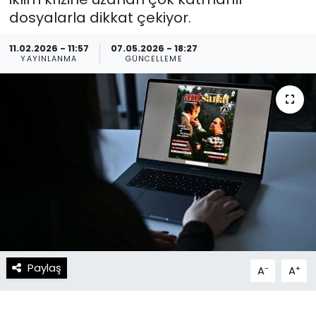
dosyalarla dikkat çekiyor.
Spor
Teknoloji
11.02.2026 - 11:57
07.05.2026 - 18:27
Teknoloji
Yaşam
YAYINLANMA
GÜNCELLEME
Resmi İlanlar
Künye
Gizlilik Sözleşmesi
İletişim
Paylaş
-
+
A
A