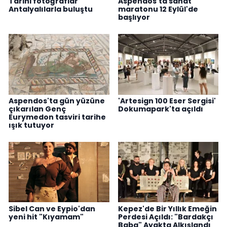
Tarihi fotoğraflar
Aspendos'ta sanat
Antalyalılarla buluştu
maratonu 12 Eylül'de
başlıyor
Aspendos'ta gün yüzüne
'Artesign 100 Eser Sergisi'
çıkarılan Genç
Dokumapark'ta açıldı
Eurymedon tasviri tarihe
ışık tutuyor
Sibel Can ve Eypio'dan
Kepez'de Bir Yıllık Emeğin
yeni hit "Kıyamam"
Perdesi Açıldı: "Bardakçı
Baba" Ayakta Alkışlandı