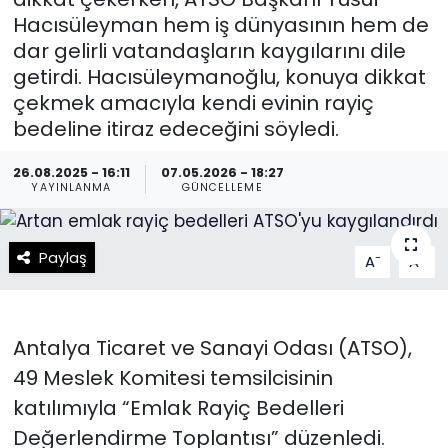
Hacısüleyman hem iş dünyasının hem de
Spor
Teknoloji
dar gelirli vatandaşların kaygılarını dile
getirdi. Hacısüleymanoğlu, konuya dikkat
Teknoloji
Yaşam
çekmek amacıyla kendi evinin rayiç
bedeline itiraz edeceğini söyledi.
Resmi İlanlar
Künye
26.08.2025 - 16:11
07.05.2026 - 18:27
Gizlilik Sözleşmesi
YAYINLANMA
GÜNCELLEME
İletişim
Paylaş
-
+
A
A
Antalya Ticaret ve Sanayi Odası (ATSO),
49 Meslek Komitesi temsilcisinin
katılımıyla “Emlak Rayiç Bedelleri
Değerlendirme Toplantısı” düzenledi.