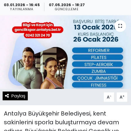
03.01.2026 - 16:45
07.05.2026 - 18:27
YAYINLANMA
GÜNCELLEME
Spor
Teknoloji
Teknoloji
Yaşam
Resmi İlanlar
Künye
Gizlilik Sözleşmesi
İletişim
Paylaş
-
+
A
A
Antalya Büyükşehir Belediyesi, kent
sakinlerini sporla buluşturmaya devam
ediyor. Büyükşehir Belediyesi Gençlik ve