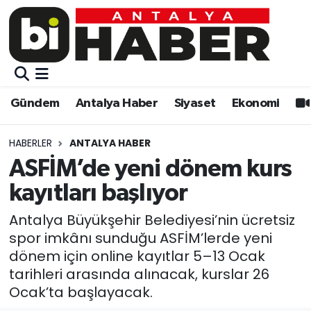
Gündem
Gündem
Muratpaşa Nöbetçi Eczaneler
Antalya Haber
Antalya Haber
Muratpaşa Hava Durumu
Gündem
Antalya Haber
Siyaset
Ekonomi
Siyaset
Siyaset
Muratpaşa Trafik Yoğunluk Haritası
HABERLER
ANTALYA HABER
Ekonomi
Eğitim
Süper Lig Puan Durumu ve Fikstür
ASFİM’de yeni dönem kurs
kayıtları başlıyor
Video
Ekonomi
Tüm Manşetler
Antalya Büyükşehir Belediyesi’nin ücretsiz
Eğitim
Kültür-sanat
Son Dakika Haberleri
spor imkânı sunduğu ASFİM’lerde yeni
dönem için online kayıtlar 5–13 Ocak
Kültür-sanat
Sağlık
Haber Arşivi
tarihleri arasında alınacak, kurslar 26
Ocak’ta başlayacak.
Sağlık
Spor