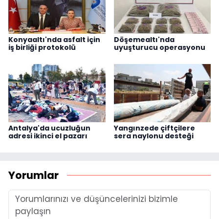
Konyaaltı'nda asfalt için
Döşemealtı'nda
iş birliği protokolü
uyuşturucu operasyonu
Antalya'da ucuzluğun
Yangınzede çiftçilere
adresi ikinci el pazarı
sera naylonu desteği
Yorumlar