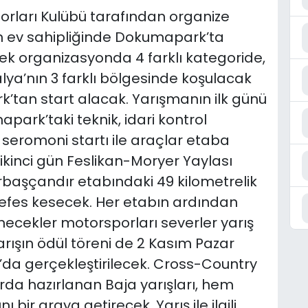
orları Kulübü tarafından organize
nin ev sahipliğinde Dokumapark’ta
cek organizasyonda 4 farklı kategoride,
ya’nın 3 farklı bölgesinde koşulacak
’tan start alacak. Yarışmanın ilk günü
ark’taki teknik, idari kontrol
 seromoni startı ile araçlar etaba
 ikinci gün Feslikan-Moryer Yaylası
başçandır etabındaki 49 kilometrelik
efes kesecek. Her etabın ardından
cekler motorsporları severler yarış
rışın ödül töreni de 2 Kasım Pazar
da gerçekleştirilecek. Cross-Country
rda hazırlanan Baja yarışları, hem
 bir araya getirecek. Yarış ile ilgili