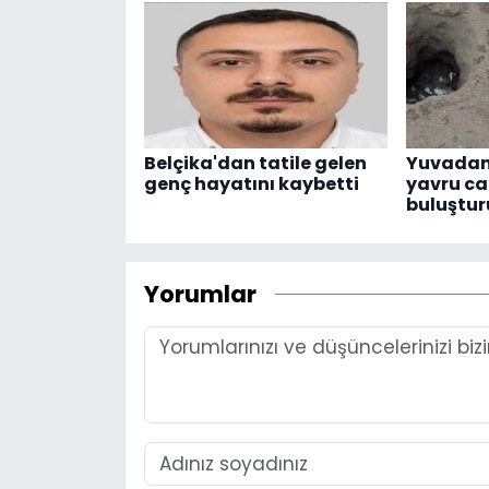
Belçika'dan tatile gelen
Yuvadan
genç hayatını kaybetti
yavru ca
buluştur
Yorumlar