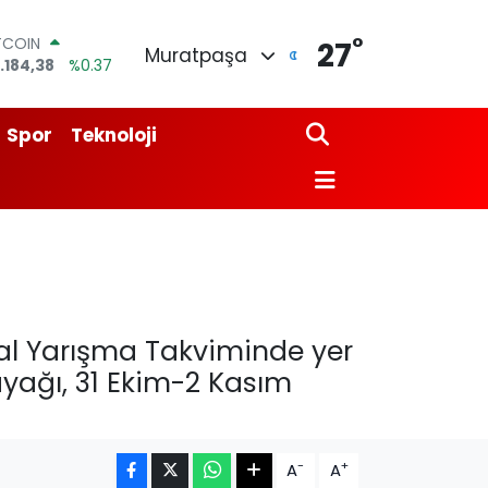
°
TCOIN
27
Muratpaşa
.184,38
%0.37
OLAR
,7239
%0.01
URO
Spor
Teknoloji
,1823
%-0.06
ERLİN
,4329
%-0.02
AM ALTIN
64.02
%0.05
ST100
.779
%-14
al Yarışma Takviminde yer
yağı, 31 Ekim-2 Kasım
-
+
A
A