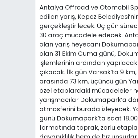
Antalya Offroad ve Otomobil Sp
edilen yarış, Kepez Belediyesi’
gerçekleştirilecek. Üç gün süre
30 araç mücadele edecek. Antal
olan yarış heyecanı Dokumapark
olan 31 Ekim Cuma günü, Dokumap
işlemlerinin ardından yapılacak
çıkacak. İlk gün Varsak’ta 9 km,
arasında 73 km, üçüncü gün Yar
özel etaplardaki mücadeleler n
yarışmacılar Dokumapark’a döne
atmosferini burada izleyecek. Ya
günü Dokumapark’ta saat 18.00’
formatında toprak, zorlu etapla
dayanıklılık hem de hız unsurlarını