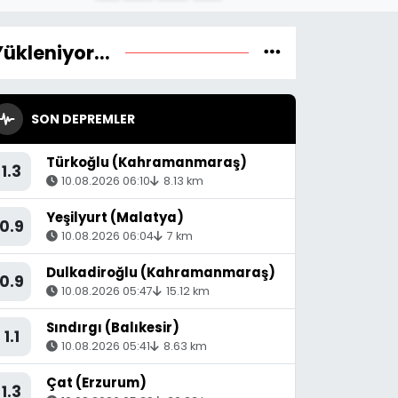
Yükleniyor...
SON DEPREMLER
Türkoğlu (Kahramanmaraş)
1.3
10.08.2026 06:10
8.13 km
Yeşilyurt (Malatya)
0.9
10.08.2026 06:04
7 km
Dulkadiroğlu (Kahramanmaraş)
0.9
10.08.2026 05:47
15.12 km
Sındırgı (Balıkesir)
1.1
10.08.2026 05:41
8.63 km
Çat (Erzurum)
1.3