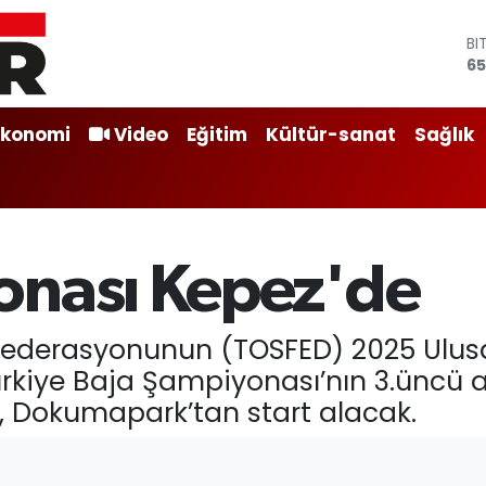
BI
65
D
47
E
Ekonomi
Video
Eğitim
Kültür-sanat
Sağlık
55
ST
64
GR
66
Bİ
onası Kepez'de
13
 Federasyonunun (TOSFED) 2025 Ulus
rkiye Baja Şampiyonası’nın 3.üncü a
e, Dokumapark’tan start alacak.