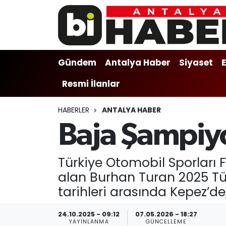
Gündem
Gündem
Muratpaşa Nöbetçi Eczaneler
Gündem
Antalya Haber
Siyaset
Antalya Haber
Antalya Haber
Muratpaşa Hava Durumu
Resmi İlanlar
Siyaset
Siyaset
Muratpaşa Trafik Yoğunluk Haritası
HABERLER
ANTALYA HABER
Ekonomi
Eğitim
Süper Lig Puan Durumu ve Fikstür
Baja Şampiy
Video
Ekonomi
Tüm Manşetler
Türkiye Otomobil Sporları
Eğitim
Kültür-sanat
Son Dakika Haberleri
alan Burhan Turan 2025 Tü
tarihleri arasında Kepez’d
Kültür-sanat
Sağlık
Haber Arşivi
24.10.2025 - 09:12
07.05.2026 - 18:27
Sağlık
Spor
YAYINLANMA
GÜNCELLEME