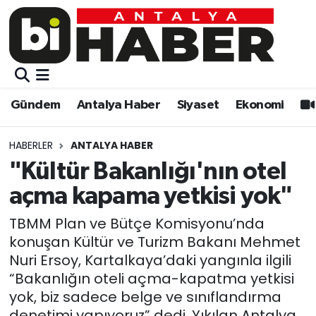
Gündem
Gündem
Muratpaşa Nöbetçi Eczaneler
Antalya Haber
Antalya Haber
Muratpaşa Hava Durumu
Gündem
Antalya Haber
Siyaset
Ekonomi
Siyaset
Siyaset
Muratpaşa Trafik Yoğunluk Haritası
HABERLER
ANTALYA HABER
Ekonomi
Eğitim
Süper Lig Puan Durumu ve Fikstür
"Kültür Bakanlığı'nın otel
açma kapama yetkisi yok"
Video
Ekonomi
Tüm Manşetler
TBMM Plan ve Bütçe Komisyonu’nda
Eğitim
Kültür-sanat
Son Dakika Haberleri
konuşan Kültür ve Turizm Bakanı Mehmet
Nuri Ersoy, Kartalkaya’daki yangınla ilgili
Kültür-sanat
Sağlık
Haber Arşivi
“Bakanlığın oteli açma-kapatma yetkisi
yok, biz sadece belge ve sınıflandırma
Sağlık
Spor
denetimi yapıyoruz” dedi. Yıkılan Antalya