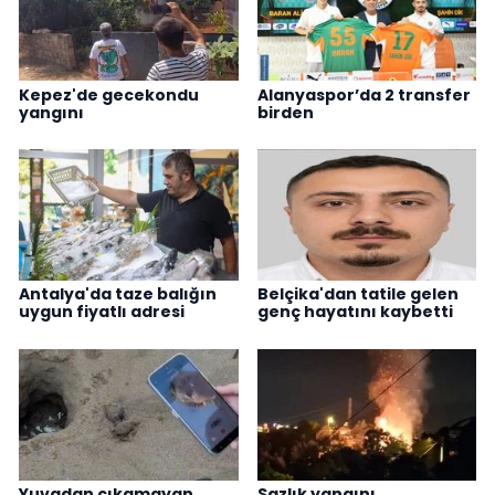
Kepez'de gecekondu
Alanyaspor’da 2 transfer
yangını
birden
Antalya'da taze balığın
Belçika'dan tatile gelen
uygun fiyatlı adresi
genç hayatını kaybetti
Yuvadan çıkamayan
Sazlık yangını