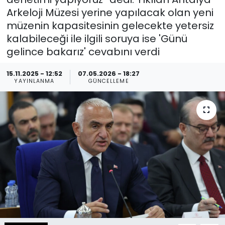
Arkeloji Müzesi yerine yapılacak olan yeni
Spor
Teknoloji
müzenin kapasitesinin gelecekte yetersiz
kalabileceği ile ilgili soruya ise 'Günü
Teknoloji
Yaşam
gelince bakarız' cevabını verdi
Resmi İlanlar
Künye
15.11.2025 - 12:52
07.05.2026 - 18:27
YAYINLANMA
GÜNCELLEME
Gizlilik Sözleşmesi
İletişim