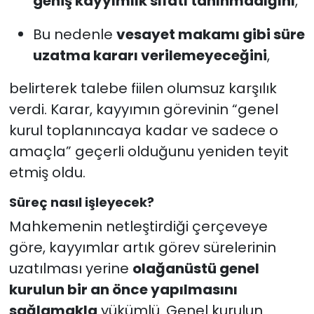
geniş kayyımlık sıfatı tanınmadığını
,
Bu nedenle
vesayet makamı gibi süre
uzatma kararı verilemeyeceğini
,
belirterek talebe fiilen olumsuz karşılık
verdi. Karar, kayyımın görevinin “genel
kurul toplanıncaya kadar ve sadece o
amaçla” geçerli olduğunu yeniden teyit
etmiş oldu.
Süreç nasıl işleyecek?
Mahkemenin netleştirdiği çerçeveye
göre, kayyımlar artık görev sürelerinin
uzatılması yerine
olağanüstü genel
kurulun bir an önce yapılmasını
sağlamakla
yükümlü. Genel kurulun