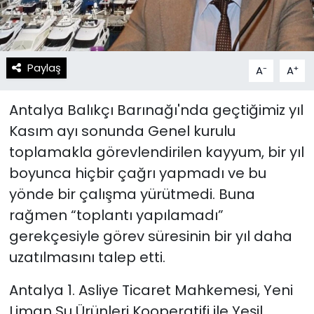
Paylaş
-
+
A
A
Antalya Balıkçı Barınağı'nda geçtiğimiz yıl
Kasım ayı sonunda Genel kurulu
toplamakla görevlendirilen kayyum, bir yıl
boyunca hiçbir çağrı yapmadı ve bu
yönde bir çalışma yürütmedi. Buna
rağmen “toplantı yapılamadı”
gerekçesiyle görev süresinin bir yıl daha
uzatılmasını talep etti.
Antalya 1. Asliye Ticaret Mahkemesi, Yeni
Liman Su Ürünleri Kooperatifi ile Yeşil