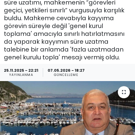
süre uzatımı, mahkemenin “görevleri
geçici, yetkileri sınırlı” vurgusuyla karşılık
Spor
Teknoloji
buldu. Mahkeme cevabıyla kayyıma
görevin süreyle değil 'genel kurul
Teknoloji
Yaşam
toplama' amacıyla sınırlı hatırlatmasını
da yaparak kayyımın süre uzatma
Resmi İlanlar
Künye
talebine bir anlamda 'fazla uzatmadan
genel kurulu topla' mesajı vermiş oldu.
Gizlilik Sözleşmesi
25.11.2025 - 22:21
07.05.2026 - 18:27
İletişim
YAYINLANMA
GÜNCELLEME