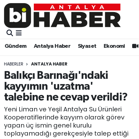
Gündem
Gündem
Muratpaşa Nöbetçi Eczaneler
Antalya Haber
Antalya Haber
Muratpaşa Hava Durumu
Gündem
Antalya Haber
Siyaset
Ekonomi
Siyaset
Siyaset
Muratpaşa Trafik Yoğunluk Haritası
HABERLER
ANTALYA HABER
Ekonomi
Eğitim
Süper Lig Puan Durumu ve Fikstür
Balıkçı Barınağı'ndaki
kayyımın 'uzatma'
Video
Ekonomi
Tüm Manşetler
talebine ne cevap verildi?
Eğitim
Kültür-sanat
Son Dakika Haberleri
Yeni Liman ve Yeşil Antalya Su Ürünleri
Kooperatiflerinde kayyım olarak görev
Kültür-sanat
Sağlık
Haber Arşivi
yapan üç ismin genel kurulu
toplayamadığı gerekçesiyle talep ettiği
Sağlık
Spor