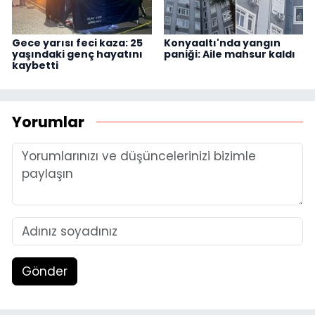
Gece yarısı feci kaza: 25
Konyaaltı'nda yangın
yaşındaki genç hayatını
paniği: Aile mahsur kaldı
kaybetti
Yorumlar
Gönder