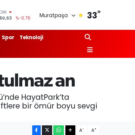
OIN
60,53
%-0.76
°
33
AR
Muratpaşa
7069
%0.17
O
265
%0.01
Spor
Teknoloji
LİN
897
%0.02
 ALTIN
.81
%1.44
100
87
%64
utulmaz an
ü’nde HayatPark’ta
çiftlere bir ömür boyu sevgi
-
+
A
A