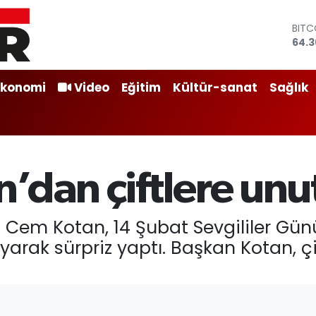
BITC
64.3
DOL
47,
EUR
55,0
Ekonomi
Video
Eğitim
Kültür-sanat
Sağlık
STER
64,1
GRAM
6574
BİST
13.8
’dan çiftlere un
 Cem Kotan, 14 Şubat Sevgililer Gün
kıyarak sürpriz yaptı. Başkan Kotan, 