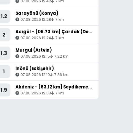
07.08.2026 12:42
7 km
Sarayönü (Konya)
1.2
07.08.2026 12:28
7 km
Acıgöl - [06.73 km] Çardak (Denizli)
2
07.08.2026 12:24
7 km
Murgul (Artvin)
1.3
07.08.2026 12:15
7.22 km
İnönü (Eskişehir)
1
07.08.2026 12:10
7.36 km
Akdeniz - [63.12 km] Seydikemer (Muğla)
1.9
07.08.2026 12:08
7 km