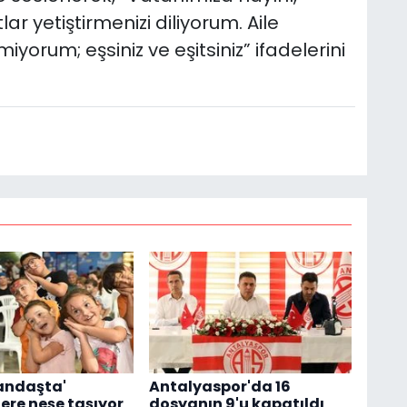
r yetiştirmenizi diliyorum. Aile
iyorum; eşsiniz ve eşitsiniz” ifadelerini
andaşta'
Antalyaspor'da 16
ere neşe taşıyor
dosyanın 9'u kapatıldı