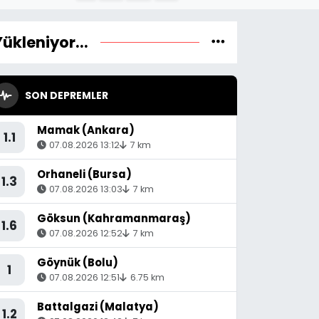
Yükleniyor...
SON DEPREMLER
Mamak (Ankara)
1.1
07.08.2026 13:12
7 km
Orhaneli (Bursa)
1.3
07.08.2026 13:03
7 km
Göksun (Kahramanmaraş)
1.6
07.08.2026 12:52
7 km
Göynük (Bolu)
1
07.08.2026 12:51
6.75 km
Battalgazi (Malatya)
1.2