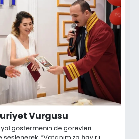
huriyet Vurgusu
e yol göstermenin de görevleri
e seslenerek, “Vatanımıza hayırlı,