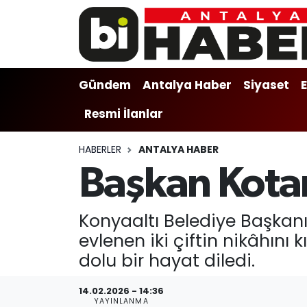
Gündem
Gündem
Muratpaşa Nöbetçi Eczaneler
Gündem
Antalya Haber
Siyaset
Antalya Haber
Antalya Haber
Muratpaşa Hava Durumu
Resmi İlanlar
Siyaset
Siyaset
Muratpaşa Trafik Yoğunluk Haritası
HABERLER
ANTALYA HABER
Ekonomi
Eğitim
Süper Lig Puan Durumu ve Fikstür
Başkan Kotan
Video
Ekonomi
Tüm Manşetler
Konyaaltı Belediye Başkanı
Eğitim
Kültür-sanat
Son Dakika Haberleri
evlenen iki çiftin nikâhını 
dolu bir hayat diledi.
Kültür-sanat
Sağlık
Haber Arşivi
14.02.2026 - 14:36
Sağlık
Spor
YAYINLANMA