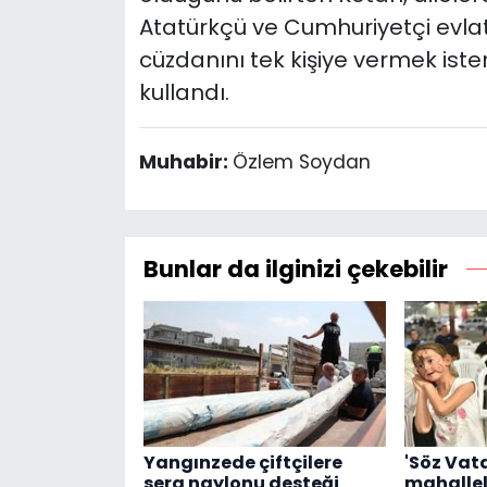
Atatürkçü ve Cumhuriyetçi evlatla
cüzdanını tek kişiye vermek istem
kullandı.
Muhabir:
Özlem Soydan
Bunlar da ilginizi çekebilir
Yangınzede çiftçilere
'Söz Vat
sera naylonu desteği
mahallel