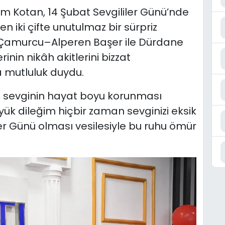
m Kotan, 14 Şubat Sevgililer Günü’nde
en iki çifte unutulmaz bir sürpriz
e Çamurcu–Alperen Başer ile Dürdane
inin nikâh akitlerini bizzat
da mutluluk duydu.
, sevginin hayat boyu korunması
yük dileğim hiçbir zaman sevginizi eksik
r Günü olması vesilesiyle bu ruhu ömür