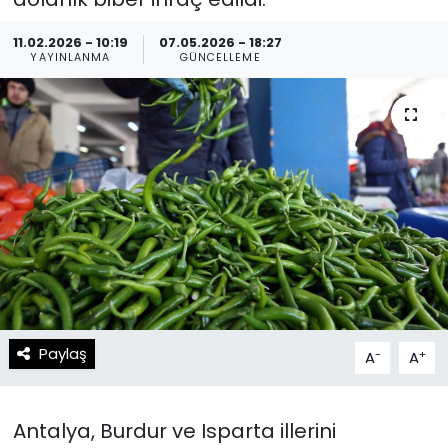
Spor
Teknoloji
11.02.2026 - 10:19
07.05.2026 - 18:27
YAYINLANMA
GÜNCELLEME
Teknoloji
Yaşam
Resmi İlanlar
Künye
Gizlilik Sözleşmesi
İletişim
Paylaş
-
+
A
A
Antalya, Burdur ve Isparta illerini