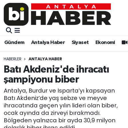
Gündem
Gündem
Muratpaşa Nöbetçi Eczaneler
Antalya Haber
Antalya Haber
Muratpaşa Hava Durumu
Gündem
Antalya Haber
Siyaset
Ekonomi
Siyaset
Siyaset
Muratpaşa Trafik Yoğunluk Haritası
HABERLER
ANTALYA HABER
Ekonomi
Eğitim
Süper Lig Puan Durumu ve Fikstür
Batı Akdeniz'de ihracatı
şampiyonu biber
Video
Ekonomi
Tüm Manşetler
Antalya, Burdur ve Isparta’yı kapsayan
Eğitim
Kültür-sanat
Son Dakika Haberleri
Batı Akdeniz’de yaş sebze ve meyve
ihracatında geçen yılın lideri olan biber,
Kültür-sanat
Sağlık
Haber Arşivi
ocak ayında da zirveyi bırakmadı.
Bölgeden yalnızca bir ayda 30,9 milyon
Sağlık
Spor
dolarlık biber ihraç edildi.