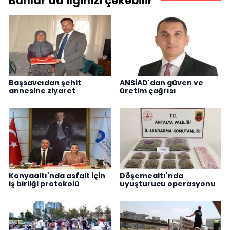
Bunlar da ilginizi çekebilir
Başsavcıdan şehit
ANSİAD'dan güven ve
annesine ziyaret
üretim çağrısı
Konyaaltı'nda asfalt için
Döşemealtı'nda
iş birliği protokolü
uyuşturucu operasyonu