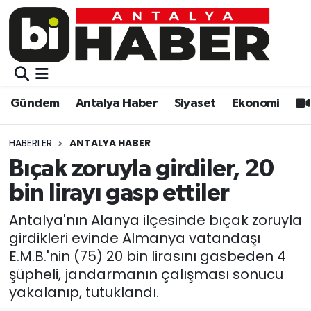
Gündem
Gündem
Muratpaşa Nöbetçi Eczaneler
Antalya Haber
Antalya Haber
Muratpaşa Hava Durumu
Gündem
Antalya Haber
Siyaset
Ekonomi
Siyaset
Siyaset
Muratpaşa Trafik Yoğunluk Haritası
HABERLER
ANTALYA HABER
Ekonomi
Eğitim
Süper Lig Puan Durumu ve Fikstür
Bıçak zoruyla girdiler, 20
bin lirayı gasp ettiler
Video
Ekonomi
Tüm Manşetler
Antalya'nın Alanya ilçesinde bıçak zoruyla
Eğitim
Kültür-sanat
Son Dakika Haberleri
girdikleri evinde Almanya vatandaşı
E.M.B.'nin (75) 20 bin lirasını gasbeden 4
Kültür-sanat
Sağlık
Haber Arşivi
şüpheli, jandarmanın çalışması sonucu
yakalanıp, tutuklandı.
Sağlık
Spor