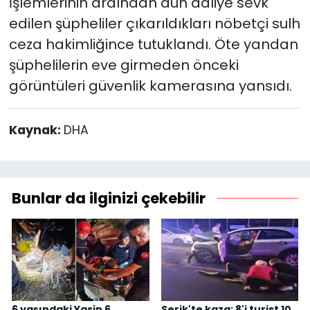
İşlemlerinin ardından dün adliye sevk
edilen şüpheliler çıkarıldıkları nöbetçi sulh
ceza hakimliğince tutuklandı. Öte yandan
şüphelilerin eve girmeden önceki
görüntüleri güvenlik kamerasına yansıdı.
Kaynak:
DHA
Bunlar da ilginizi çekebilir
6 yaşındaki Yasin 6
Serik'te kaza: 8'i turist 10