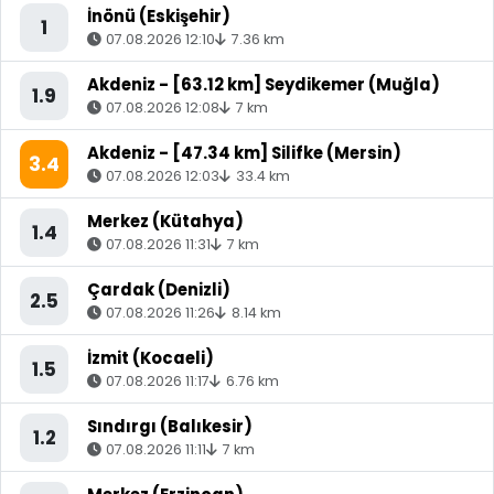
İnönü (Eskişehir)
1
07.08.2026 12:10
7.36 km
Akdeniz - [63.12 km] Seydikemer (Muğla)
1.9
07.08.2026 12:08
7 km
Akdeniz - [47.34 km] Silifke (Mersin)
3.4
07.08.2026 12:03
33.4 km
Merkez (Kütahya)
1.4
07.08.2026 11:31
7 km
Çardak (Denizli)
2.5
07.08.2026 11:26
8.14 km
İzmit (Kocaeli)
1.5
07.08.2026 11:17
6.76 km
Sındırgı (Balıkesir)
1.2
07.08.2026 11:11
7 km