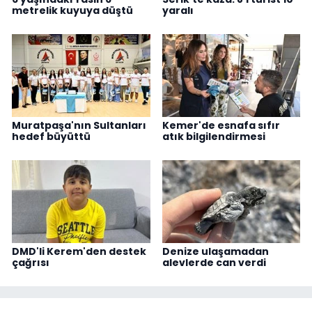
metrelik kuyuya düştü
yaralı
Muratpaşa'nın Sultanları
Kemer'de esnafa sıfır
hedef büyüttü
atık bilgilendirmesi
DMD'li Kerem'den destek
Denize ulaşamadan
çağrısı
alevlerde can verdi