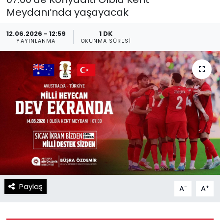
Meydanı’nda yaşayacak
Spor
Teknoloji
12.06.2026 - 12:59
1 DK
Teknoloji
Yaşam
YAYINLANMA
OKUNMA SÜRESI
Resmi İlanlar
Künye
Gizlilik Sözleşmesi
İletişim
Paylaş
-
+
A
A