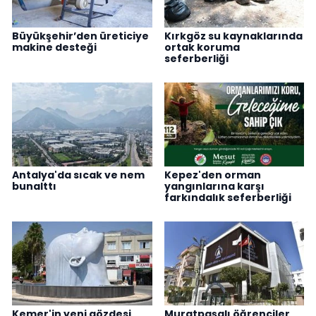
Büyükşehir’den üreticiye
Kırkgöz su kaynaklarında
makine desteği
ortak koruma
seferberliği
Antalya'da sıcak ve nem
Kepez'den orman
bunalttı
yangınlarına karşı
farkındalık seferberliği
Kemer'in yeni gözdesi
Muratpaşalı öğrenciler