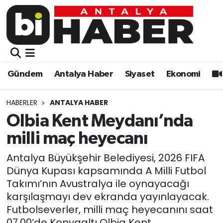
Gündem
Gündem
Muratpaşa Nöbetçi Eczaneler
Antalya Haber
Antalya Haber
Muratpaşa Hava Durumu
Gündem
Antalya Haber
Siyaset
Ekonomi
Siyaset
Siyaset
Muratpaşa Trafik Yoğunluk Haritası
HABERLER
ANTALYA HABER
Ekonomi
Eğitim
Süper Lig Puan Durumu ve Fikstür
Olbia Kent Meydanı’nda
milli maç heyecanı
Video
Ekonomi
Tüm Manşetler
Antalya Büyükşehir Belediyesi, 2026 FIFA
Eğitim
Kültür-sanat
Son Dakika Haberleri
Dünya Kupası kapsamında A Milli Futbol
Takımı’nın Avustralya ile oynayacağı
Kültür-sanat
Sağlık
Haber Arşivi
karşılaşmayı dev ekranda yayınlayacak.
Futbolseverler, milli maç heyecanını saat
Sağlık
Spor
07.00’de Konyaaltı Olbia Kent