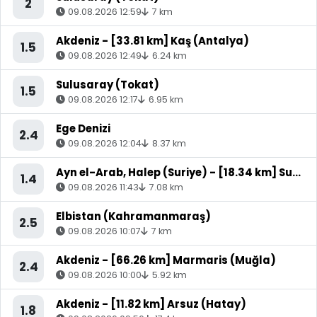
2
09.08.2026 12:59
7 km
Akdeniz - [33.81 km] Kaş (Antalya)
1.5
09.08.2026 12:49
6.24 km
Sulusaray (Tokat)
1.5
09.08.2026 12:17
6.95 km
Ege Denizi
2.4
09.08.2026 12:04
8.37 km
Ayn el-Arab, Halep (Suriye) - [18.34 km] Suruç (Şanlıurfa)
1.4
09.08.2026 11:43
7.08 km
Elbistan (Kahramanmaraş)
2.5
09.08.2026 10:07
7 km
Akdeniz - [66.26 km] Marmaris (Muğla)
2.4
09.08.2026 10:00
5.92 km
Akdeniz - [11.82 km] Arsuz (Hatay)
1.8