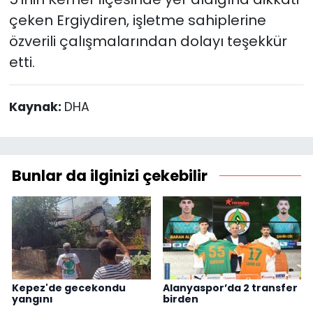
çeken Ergiydiren, işletme sahiplerine
özverili çalışmalarından dolayı teşekkür
etti.
Kaynak:
DHA
Bunlar da ilginizi çekebilir
Kepez'de gecekondu
Alanyaspor’da 2 transfer
yangını
birden