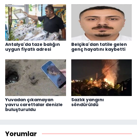
Antalya'da taze balığın
Belçika'dan tatile gelen
uygun fiyatlı adresi
genç hayatını kaybetti
Yuvadan çıkamayan
Sazlık yangını
yavru carettalar denizle
söndürüldü
buluşturuldu
Yorumlar