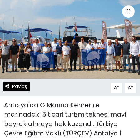
Spor
Teknoloji
Teknoloji
Yaşam
Resmi İlanlar
Künye
Gizlilik Sözleşmesi
İletişim
Paylaş
-
+
A
A
Antalya'da G Marina Kemer ile
marinadaki 5 ticari turizm teknesi mavi
bayrak almaya hak kazandı. Türkiye
Çevre Eğitim Vakfı (TÜRÇEV) Antalya İl