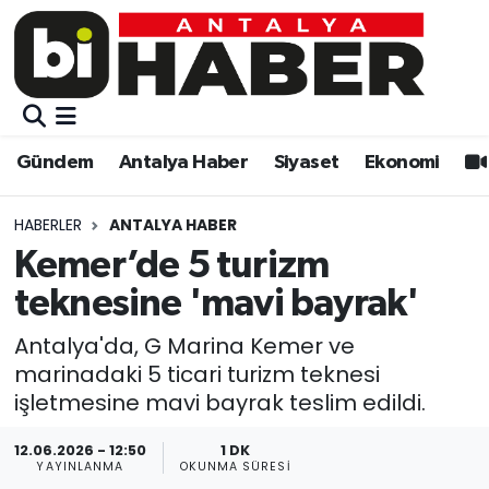
Gündem
Gündem
Muratpaşa Nöbetçi Eczaneler
Antalya Haber
Antalya Haber
Muratpaşa Hava Durumu
Gündem
Antalya Haber
Siyaset
Ekonomi
Siyaset
Siyaset
Muratpaşa Trafik Yoğunluk Haritası
HABERLER
ANTALYA HABER
Ekonomi
Eğitim
Süper Lig Puan Durumu ve Fikstür
Kemer’de 5 turizm
teknesine 'mavi bayrak'
Video
Ekonomi
Tüm Manşetler
Antalya'da, G Marina Kemer ve
Eğitim
Kültür-sanat
Son Dakika Haberleri
marinadaki 5 ticari turizm teknesi
işletmesine mavi bayrak teslim edildi.
Kültür-sanat
Sağlık
Haber Arşivi
12.06.2026 - 12:50
1 DK
YAYINLANMA
OKUNMA SÜRESI
Sağlık
Spor