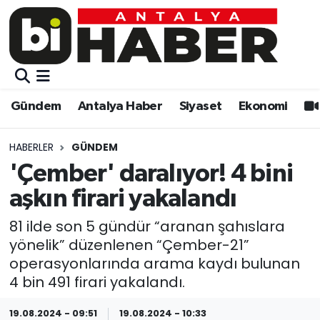
Gündem
Gündem
Muratpaşa Nöbetçi Eczaneler
Antalya Haber
Antalya Haber
Muratpaşa Hava Durumu
Gündem
Antalya Haber
Siyaset
Ekonomi
Siyaset
Siyaset
Muratpaşa Trafik Yoğunluk Haritası
HABERLER
GÜNDEM
Ekonomi
Eğitim
Süper Lig Puan Durumu ve Fikstür
'Çember' daralıyor! 4 bini
aşkın firari yakalandı
Video
Ekonomi
Tüm Manşetler
81 ilde son 5 gündür “aranan şahıslara
Eğitim
Kültür-sanat
Son Dakika Haberleri
yönelik” düzenlenen “Çember-21”
operasyonlarında arama kaydı bulunan
Kültür-sanat
Sağlık
Haber Arşivi
4 bin 491 firari yakalandı.
Sağlık
Spor
19.08.2024 - 09:51
19.08.2024 - 10:33