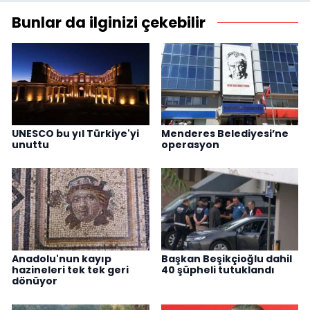
Bunlar da ilginizi çekebilir
UNESCO bu yıl Türkiye'yi
Menderes Belediyesi’ne
unuttu
operasyon
Anadolu'nun kayıp
Başkan Beşikçioğlu dahil
hazineleri tek tek geri
40 şüpheli tutuklandı
dönüyor