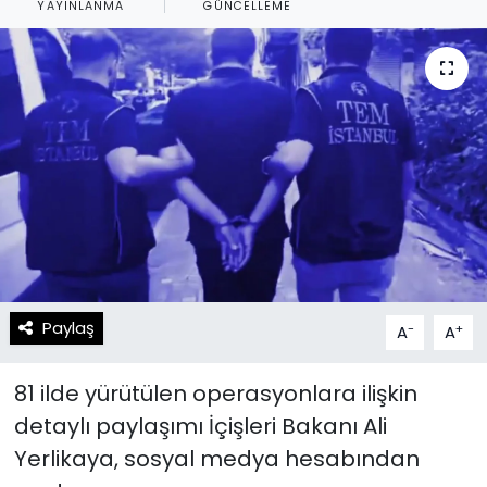
YAYINLANMA
GÜNCELLEME
Spor
Teknoloji
Teknoloji
Yaşam
Resmi İlanlar
Künye
Gizlilik Sözleşmesi
İletişim
Paylaş
-
+
A
A
81 ilde yürütülen operasyonlara ilişkin
detaylı paylaşımı İçişleri Bakanı Ali
Yerlikaya, sosyal medya hesabından