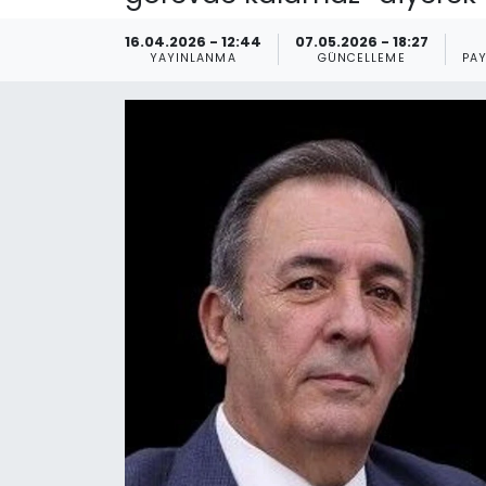
Spor
Teknoloji
16.04.2026 - 12:44
07.05.2026 - 18:27
YAYINLANMA
GÜNCELLEME
PA
Teknoloji
Yaşam
Resmi İlanlar
Künye
Gizlilik Sözleşmesi
İletişim