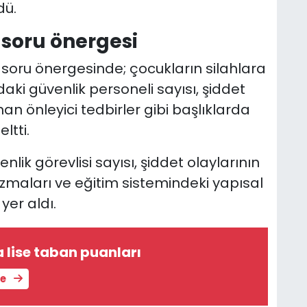
dü.
soru önergesi
soru önergesinde; çocukların silahlara
aki güvenlik personeli sayısı, şiddet
ınan önleyici tedbirler gibi başlıklarda
ltti.
ik görevlisi sayısı, şiddet olaylarının
izmaları ve eğitim sistemindeki yapısal
yer aldı.
 lise taban puanları
le