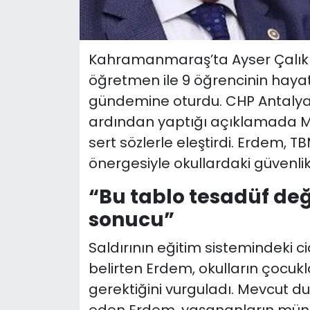
Kahramanmaraş’ta Ayser Çalık 
öğretmen ile 9 öğrencinin hayatın
gündemine oturdu. CHP Antalya M
ardından yaptığı açıklamada Mill
sert sözlerle eleştirdi. Erdem,
önergesiyle okullardaki güvenlik
“Bu tablo tesadüf deği
sonucu”
Saldırının eğitim sistemindeki ci
belirten Erdem, okulların çocukl
gerektiğini vurguladı. Mevcut 
eden Erdem, yaşananların münfe