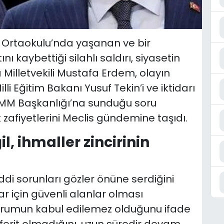
Ortaokulu’nda yaşanan ve bir
ı kaybettiği silahlı saldırı, siyasetin
illetvekili Mustafa Erdem, olayın
i Eğitim Bakanı Yusuf Tekin’i ve iktidarı
 TBMM Başkanlığı’na sunduğu soru
 zafiyetlerini Meclis gündemine taşıdı.
l, ihmaller zincirinin
ddi sorunları gözler önüne serdiğini
ar için güvenli alanlar olması
durumun kabul edilemez olduğunu ifade
rit olmadığını, uzun süredir devam