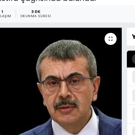
1
3 DK
YLAŞIM
OKUNMA SÜRESI