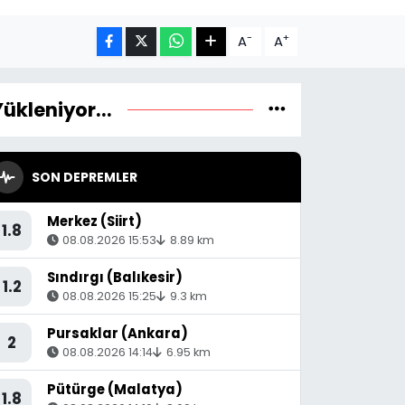
-
+
A
A
Yükleniyor...
SON DEPREMLER
Merkez (Siirt)
1.8
08.08.2026 15:53
8.89 km
Sındırgı (Balıkesir)
1.2
08.08.2026 15:25
9.3 km
Pursaklar (Ankara)
2
08.08.2026 14:14
6.95 km
Pütürge (Malatya)
1.8