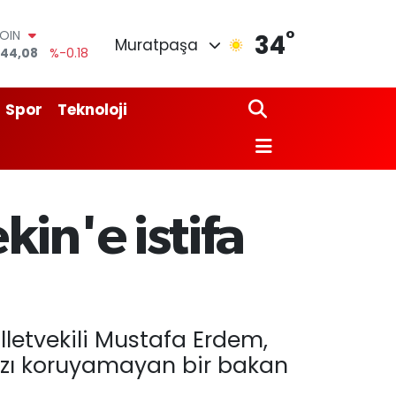
°
AR
34
Muratpaşa
7436
%0.18
O
510
%0.32
LİN
Spor
Teknoloji
811
%0.38
M ALTIN
0.55
%0.03
100
79
%-14
COIN
in'e istifa
944,08
%-0.18
letvekili Mustafa Erdem,
ımızı koruyamayan bir bakan