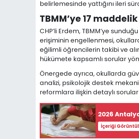
belirlemesinde yattığını ileri sür
TBMM’ye 17 maddelik 
CHP’li Erdem, TBMM’ye sunduğu 
erişiminin engellenmesi, okullard
eğilimli öğrencilerin takibi ve al
hükümete kapsamlı sorular yöne
Önergede ayrıca, okullarda güvenl
analizi, psikolojik destek mekan
reformlara ilişkin detaylı sorular 
2026 Antalya
İçeriği Görüntü