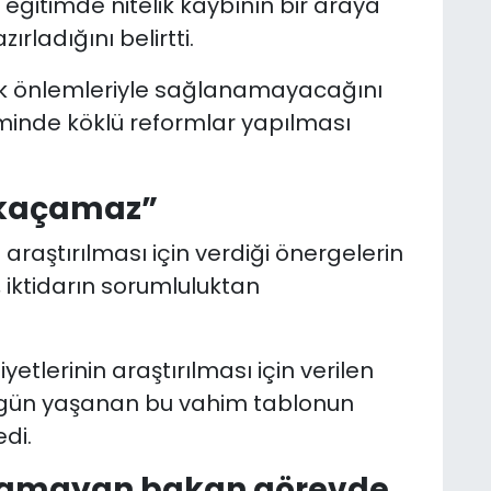
e eğitimde nitelik kaybının bir araya
rladığını belirtti.
ik önlemleriyle sağlanamayacağını
minde köklü reformlar yapılması
 kaçamaz”
araştırılması için verdiği önergelerin
 iktidarın sorumluluktan
yetlerinin araştırılması için verilen
bugün yaşanan bu vahim tablonun
di.
uyamayan bakan görevde