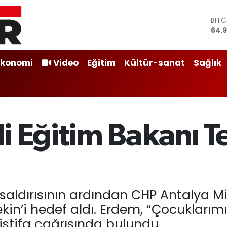
DOL
47,
EUR
55,2
STER
Ekonomi
Video
Eğitim
Kültür-sanat
Sağlık
64,4
GRA
666
BİST
13.7
BIT
 Eğitim Bakanı Tek
64.
ldırısının ardından CHP Antalya Mil
Tekin’i hedef aldı. Erdem, “Çocuklar
stifa çağrısında bulundu.