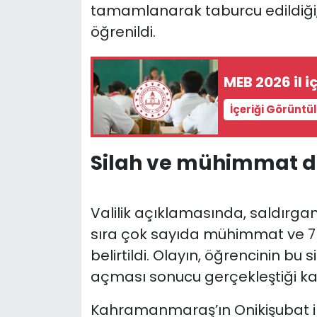
tamamlanarak taburcu edildiği, 
öğrenildi.
MEB 2026 il 
İçeriği Görüntü
Silah ve mühimmat d
Valilik açıklamasında, saldırga
sıra çok sayıda mühimmat ve 7 
belirtildi. Olayın, öğrencinin bu
açması sonucu gerçekleştiği ka
Kahramanmaraş’ın Onikişubat il