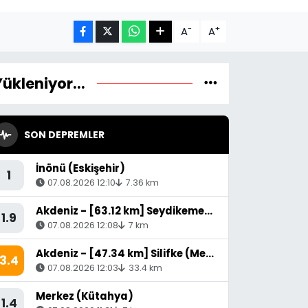
-
+
A
A
Yükleniyor...
SON DEPREMLER
İnönü (Eskişehir)
1
07.08.2026 12:10
7.36 km
Akdeniz - [63.12 km] Seydikemer (Muğla)
1.9
07.08.2026 12:08
7 km
Akdeniz - [47.34 km] Silifke (Mersin)
3.4
07.08.2026 12:03
33.4 km
Merkez (Kütahya)
1.4