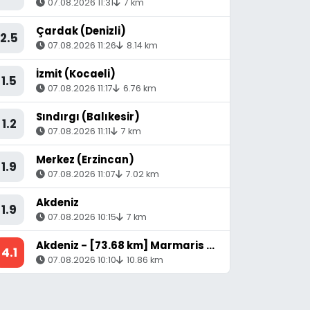
07.08.2026 11:31
7 km
Çardak (Denizli)
2.5
07.08.2026 11:26
8.14 km
İzmit (Kocaeli)
1.5
07.08.2026 11:17
6.76 km
Sındırgı (Balıkesir)
1.2
07.08.2026 11:11
7 km
Merkez (Erzincan)
1.9
07.08.2026 11:07
7.02 km
Akdeniz
1.9
07.08.2026 10:15
7 km
Akdeniz - [73.68 km] Marmaris (Muğla)
4.1
07.08.2026 10:10
10.86 km