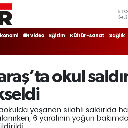
DOL
47,
EUR
55,0
STER
Ekonomi
Video
Eğitim
Kültür-sanat
Sağlık
64,1
GRAM
6574
BİST
13.8
BITC
ş’ta okul saldırı
64.3
kseldi
kulda yaşanan silahlı saldırıda hay
aralanırken, 6 yaralının yoğun bakım
dirildi.