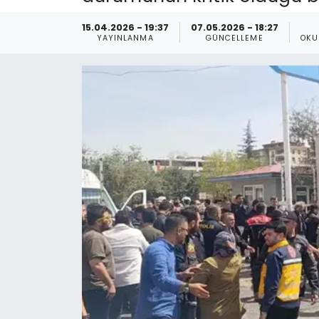
Spor
Teknoloji
15.04.2026 - 19:37
07.05.2026 - 18:27
YAYINLANMA
GÜNCELLEME
OKU
Teknoloji
Yaşam
Resmi İlanlar
Künye
Gizlilik Sözleşmesi
İletişim