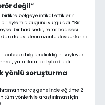
erör değil”
birlikte bölgeye intikal ettiklerini
el bir eylem olduğunu vurguladı. “Bir
eysel bir hadisedir, terör hadisesi
ardan dolayı derin üzüntü duyduklarını
i anbean bilgilendirildiğini söyleyen
et, yaralılara acil şifa diledi.
çok yönlü soruşturma
Kahramanmaraş genelinde eğitime 2
ın tüm yönleriyle araştırılması için
ı.