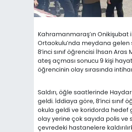
Kahramanmaraş’ın Onikişubat il
Ortaokulu’nda meydana gelen sil
8’inci sınıf öğrencisi İhsan Aras
ateş açması sonucu 9 kişi hayatı
öğrencinin olay sırasında intihar e
Saldırı, öğle saatlerinde Hayd
geldi. İddiaya göre, 8’inci sınıf 
okula geldi ve koridorda hedef 
olay yerine çok sayıda polis ve sa
çevredeki hastanelere kaldırılırk