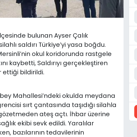
çesinde bulunan Ayser Çalık
ahlı saldırı Türkiye’yi yasa boğdu.
 Mersinli’nin okul koridorunda rastgele
nı kaybetti, Saldırıyı gerçekleştiren
ttiği bildirildi.
arbey Mahallesi’ndeki okulda meydana
öğrencisi sırt çantasında taşıdığı silahla
gözetmeden ateş açtı. İhbar üzerine
ğlık ekibi sevk edildi. Yaralılar
en, bazılarının tedavilerinin