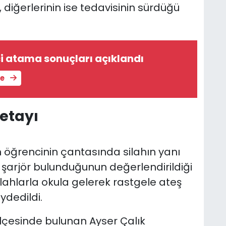
diğerlerinin ise tedavisinin sürdüğü
içi atama sonuçları açıklandı
le
etayı
n öğrencinin çantasında silahın yanı
şarjör bulunduğunun değerlendirildiği
 silahlarla okula gelerek rastgele ateş
ydedildi.
çesinde bulunan Ayser Çalık