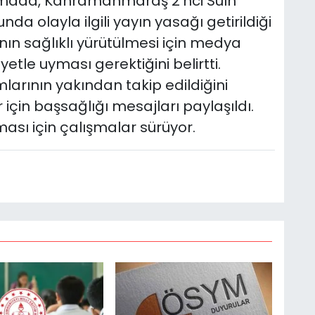
amada, Kahramanmaraş 2’nci Sulh
da olayla ilgili yayın yasağı getirildiği
anın sağlıklı yürütülmesi için medya
etle uyması gerektiğini belirtti.
umlarının yakından takip edildiğini
 için başsağlığı mesajları paylaşıldı.
ması için çalışmalar sürüyor.