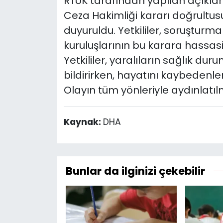
RTÜK tarafından yapılan açıkl
Ceza Hakimliği kararı doğrultusun
duyuruldu. Yetkililer, soruşturm
kuruluşlarının bu karara hassasiy
Yetkililer, yaralıların sağlık dur
bildirirken, hayatını kaybedenler
Olayın tüm yönleriyle aydınlatıl
Kaynak:
DHA
Bunlar da ilginizi çekebilir