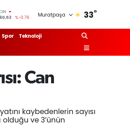
°
AR
33
Muratpaşa
7069
%0.17
O
265
%0.01
LİN
Spor
Teknoloji
897
%0.02
 ALTIN
.81
%1.44
100
87
%64
OIN
sı: Can
60,53
%-0.76
atını kaybedenlerin sayısı
da olduğu ve 3’ünün