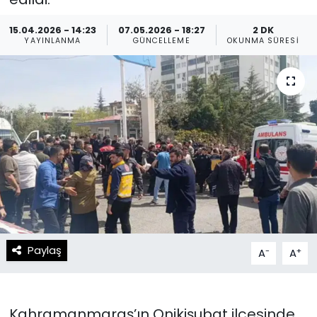
Spor
Teknoloji
15.04.2026 - 14:23
07.05.2026 - 18:27
2 DK
YAYINLANMA
GÜNCELLEME
OKUNMA SÜRESI
Teknoloji
Yaşam
Resmi İlanlar
Künye
Gizlilik Sözleşmesi
İletişim
Paylaş
-
+
A
A
Kahramanmaraş’ın Onikişubat ilçesinde