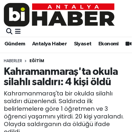
Gündem
Gündem
Muratpaşa Nöbetçi Eczaneler
Antalya Haber
Antalya Haber
Muratpaşa Hava Durumu
Gündem
Antalya Haber
Siyaset
Ekonomi
Siyaset
Siyaset
Muratpaşa Trafik Yoğunluk Haritası
HABERLER
EĞITIM
Ekonomi
Eğitim
Süper Lig Puan Durumu ve Fikstür
Kahramanmaraş'ta okula
silahlı saldırı: 4 kişi öldü
Video
Ekonomi
Tüm Manşetler
Kahramanmaraş'ta bir okulda silahlı
Eğitim
Kültür-sanat
Son Dakika Haberleri
saldırı düzenlendi. Saldırıda ilk
belirlemelere göre 1 öğretmen ve 3
Kültür-sanat
Sağlık
Haber Arşivi
öğrenci yaşamını yitirdi. 20 kişi yaralandı.
Olayda saldırganın da öldüğü ifade
Sağlık
Spor
edildi.