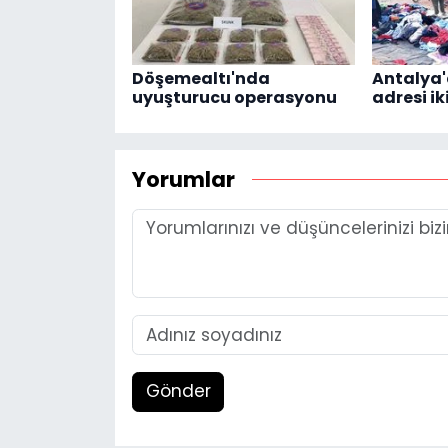
Döşemealtı'nda
Antalya
uyuşturucu operasyonu
adresi ik
Yorumlar
Gönder