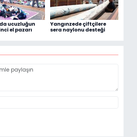
'da ucuzluğun
Yangınzede çiftçilere
inci el pazarı
sera naylonu desteği