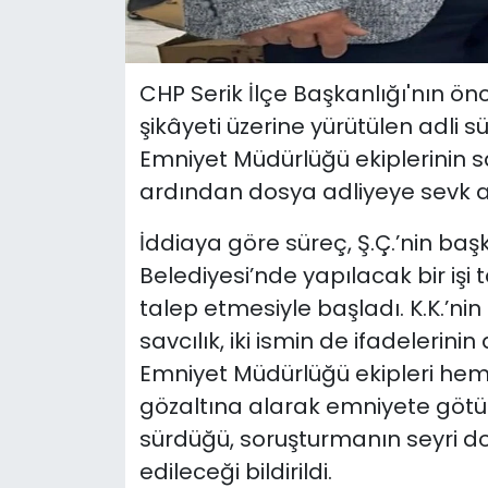
CHP Serik İlçe Başkanlığı'nın ön
şikâyeti üzerine yürütülen adli 
Emniyet Müdürlüğü ekiplerinin sav
ardından dosya adliyeye sevk 
İddiaya göre süreç, Ş.Ç.’nin ba
Belediyesi’nde yapılacak bir işi 
talep etmesiyle başladı. K.K.’n
savcılık, iki ismin de ifadelerini
Emniyet Müdürlüğü ekipleri hem Ş
gözaltına alarak emniyete götürd
sürdüğü, soruşturmanın seyri d
edileceği bildirildi.