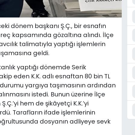
ceki dönem başkanı Ş.Ç., bir esnafın
süreç kapsamında gözaltına alındı. İlçe
cılık talimatıyla yaptığı işlemlerin
aşamasına geldi.
şkanlık yaptığı dönemde Serik
takip eden K.K. adlı esnaftan 80 bin TL
in durumu yargıya taşımasının ardından
n alınmasını istedi. Bunun üzerine İlçe
.Ç.’yi hem de şikâyetçi K.K.’yi
ü. Tarafların ifade işlemlerinin
oğrultusunda dosyanın adliyeye sevk