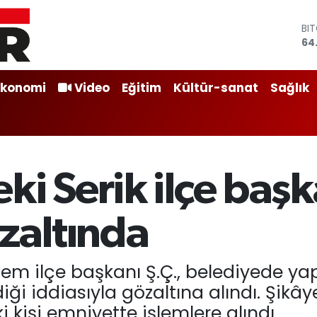
BI
64
DO
47
EU
Ekonomi
Video
Eğitim
Kültür-sanat
Sağlık
55
ST
64
GR
66
Bİ
ki Serik ilçe başk
13
özaltında
em ilçe başkanı Ş.Ç., belediyede yapı
iği iddiasıyla gözaltına alındı. Şikây
kişi emniyette işlemlere alındı.