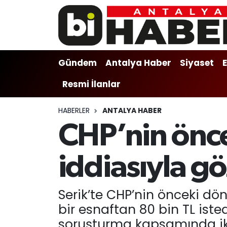
Gündem
Gündem
Muratpaşa Nöbetçi Eczaneler
Gündem
Antalya Haber
Siyaset
Antalya Haber
Antalya Haber
Muratpaşa Hava Durumu
Resmi İlanlar
Siyaset
Siyaset
Muratpaşa Trafik Yoğunluk Haritası
HABERLER
ANTALYA HABER
Ekonomi
Eğitim
Süper Lig Puan Durumu ve Fikstür
CHP’nin önce
Video
Ekonomi
Tüm Manşetler
iddiasıyla g
Eğitim
Kültür-sanat
Son Dakika Haberleri
Serik’te CHP’nin önceki dön
Kültür-sanat
Sağlık
Haber Arşivi
bir esnaftan 80 bin TL isted
Sağlık
Spor
soruşturma kapsamında iki 