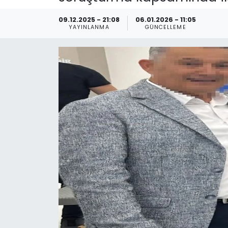
Spor
Teknoloji
09.12.2025 - 21:08
06.01.2026 - 11:05
YAYINLANMA
GÜNCELLEME
Teknoloji
Yaşam
Resmi İlanlar
Künye
Gizlilik Sözleşmesi
İletişim