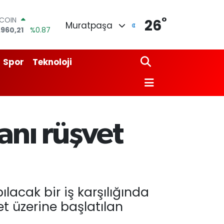
°
TCOIN
26
Muratpaşa
.960,21
%0.87
LAR
,7436
%0.18
RO
Spor
Teknoloji
,2510
%0.32
ERLİN
,4811
%0.38
AM ALTIN
60.55
%0.03
ST100
anı rüşvet
.779
%-14
lacak bir iş karşılığında
et üzerine başlatılan