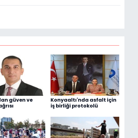
dan güven ve
Konyaaltı'nda asfalt için
ağrısı
iş birliği protokolü