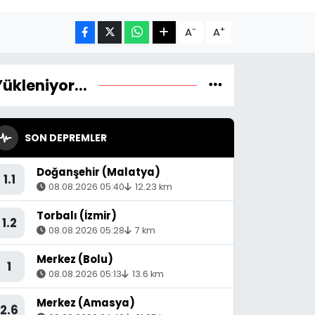
-
+
A
A
Yükleniyor...
SON DEPREMLER
Doğanşehir (Malatya)
1.1
08.08.2026 05:40
12.23 km
Torbalı (İzmir)
1.2
08.08.2026 05:28
7 km
Merkez (Bolu)
1
08.08.2026 05:13
13.6 km
Merkez (Amasya)
2.6